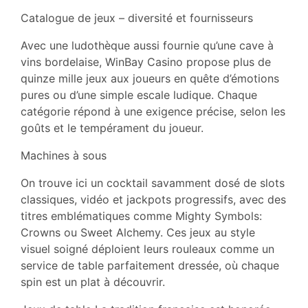
Catalogue de jeux – diversité et fournisseurs
Avec une ludothèque aussi fournie qu’une cave à
vins bordelaise, WinBay Casino propose plus de
quinze mille jeux aux joueurs en quête d’émotions
pures ou d’une simple escale ludique. Chaque
catégorie répond à une exigence précise, selon les
goûts et le tempérament du joueur.
Machines à sous
On trouve ici un cocktail savamment dosé de slots
classiques, vidéo et jackpots progressifs, avec des
titres emblématiques comme Mighty Symbols:
Crowns ou Sweet Alchemy. Ces jeux au style
visuel soigné déploient leurs rouleaux comme un
service de table parfaitement dressée, où chaque
spin est un plat à découvrir.