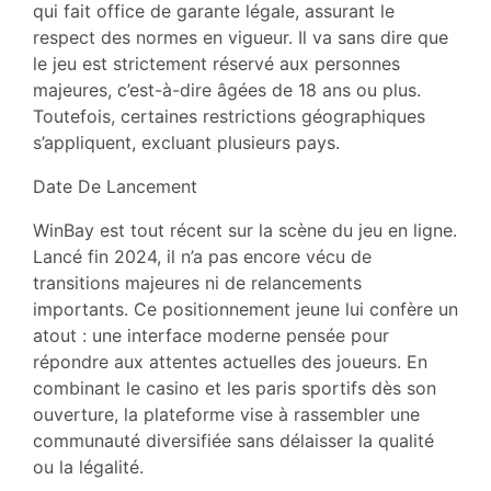
qui fait office de garante légale, assurant le
respect des normes en vigueur. Il va sans dire que
le jeu est strictement réservé aux personnes
majeures, c’est-à-dire âgées de 18 ans ou plus.
Toutefois, certaines restrictions géographiques
s’appliquent, excluant plusieurs pays.
Date De Lancement
WinBay est tout récent sur la scène du jeu en ligne.
Lancé fin 2024, il n’a pas encore vécu de
transitions majeures ni de relancements
importants. Ce positionnement jeune lui confère un
atout : une interface moderne pensée pour
répondre aux attentes actuelles des joueurs. En
combinant le casino et les paris sportifs dès son
ouverture, la plateforme vise à rassembler une
communauté diversifiée sans délaisser la qualité
ou la légalité.