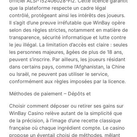
officiel ALSI-152406028-FI2. Cette licence garantit
que la plateforme respecte un cadre légal
contrôlé, protégeant ainsi les intérêts des joueurs.
Il s’agit d’une preuve irréfutable que WinBay opère
selon des règles strictes, notamment en matière de
transparence, sécurité informatique et lutte contre
le jeu illégal. La limitation d’accès est claire : seules
les personnes majeures, âgées de plus de 18 ans,
peuvent s’inscrire. Par ailleurs, les joueurs résidant
dans certains pays, comme l’Afghanistan, la Chine
ou Israël, ne peuvent pas utiliser le service,
conformément aux règles imposées par la licence.
Méthodes de paiement – Dépôts et
Choisir comment déposer ou retirer ses gains sur
WinBay Casino relève autant de la simplicité que
de la précision, à l’image d’une recette classique
française où chaque ingrédient compte. Le casino
propose un éventail choisi de méthodes, mêlant