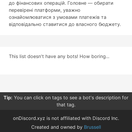
до фінансових операцій. Головне — обирати
перевірені платформи, уважно
ознайомлюватися з умовами платежів та
відповідально ставитися до власного бюджету.
This list doesn't have any bots! How boring...
Tip:
You can click on tags to see a bot's description for
that tag.
onDiscord.xyz is not affiliated with Discord Inc.
Created and owned by
Brussell