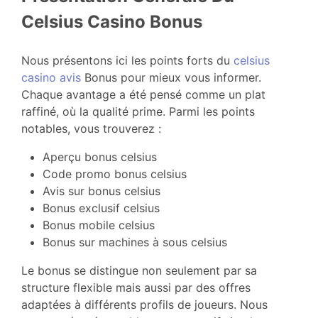
Celsius Casino Bonus
Nous présentons ici les points forts du
celsius
casino avis
Bonus pour mieux vous informer.
Chaque avantage a été pensé comme un plat
raffiné, où la qualité prime. Parmi les points
notables, vous trouverez :
Aperçu bonus celsius
Code promo bonus celsius
Avis sur bonus celsius
Bonus exclusif celsius
Bonus mobile celsius
Bonus sur machines à sous celsius
Le bonus se distingue non seulement par sa
structure flexible mais aussi par des offres
adaptées à différents profils de joueurs. Nous