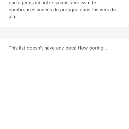
partageons ici notre savoir-faire issu de
nombreuses années de pratique dans l’univers du
jeu.
This list doesn't have any bots! How boring...