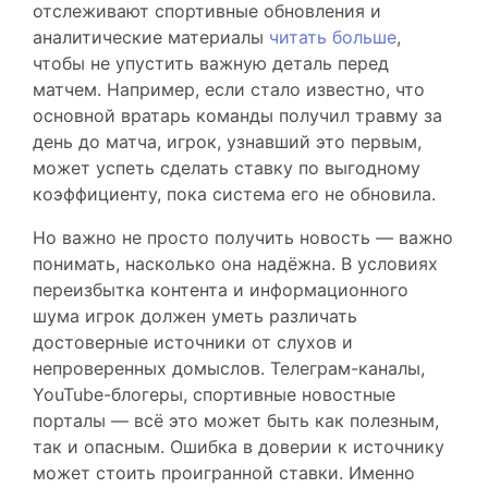
отслеживают спортивные обновления и
аналитические материалы
читать больше
,
чтобы не упустить важную деталь перед
матчем. Например, если стало известно, что
основной вратарь команды получил травму за
день до матча, игрок, узнавший это первым,
может успеть сделать ставку по выгодному
коэффициенту, пока система его не обновила.
Но важно не просто получить новость — важно
понимать, насколько она надёжна. В условиях
переизбытка контента и информационного
шума игрок должен уметь различать
достоверные источники от слухов и
непроверенных домыслов. Телеграм-каналы,
YouTube-блогеры, спортивные новостные
порталы — всё это может быть как полезным,
так и опасным. Ошибка в доверии к источнику
может стоить проигранной ставки. Именно