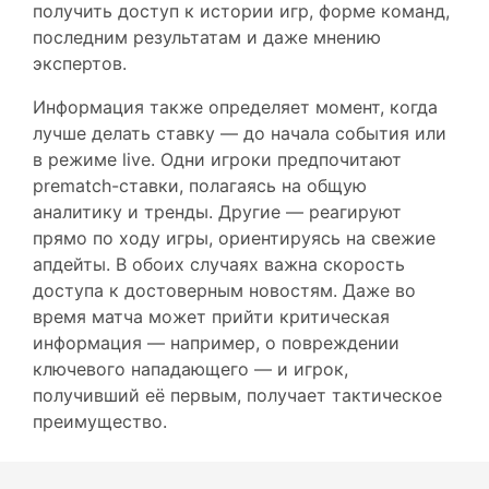
получить доступ к истории игр, форме команд,
последним результатам и даже мнению
экспертов.
Информация также определяет момент, когда
лучше делать ставку — до начала события или
в режиме live. Одни игроки предпочитают
prematch-ставки, полагаясь на общую
аналитику и тренды. Другие — реагируют
прямо по ходу игры, ориентируясь на свежие
апдейты. В обоих случаях важна скорость
доступа к достоверным новостям. Даже во
время матча может прийти критическая
информация — например, о повреждении
ключевого нападающего — и игрок,
получивший её первым, получает тактическое
преимущество.