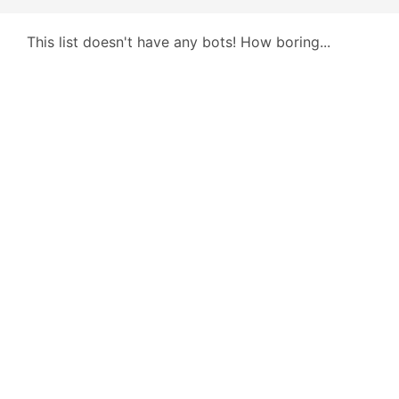
This list doesn't have any bots! How boring...