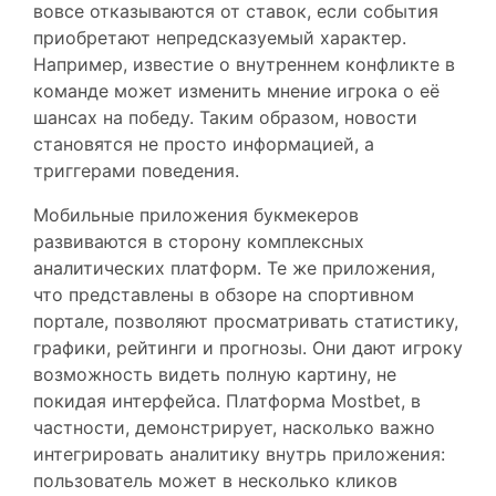
вовсе отказываются от ставок, если события
приобретают непредсказуемый характер.
Например, известие о внутреннем конфликте в
команде может изменить мнение игрока о её
шансах на победу. Таким образом, новости
становятся не просто информацией, а
триггерами поведения.
Мобильные приложения букмекеров
развиваются в сторону комплексных
аналитических платформ. Те же приложения,
что представлены в обзоре на спортивном
портале, позволяют просматривать статистику,
графики, рейтинги и прогнозы. Они дают игроку
возможность видеть полную картину, не
покидая интерфейса. Платформа Mostbet, в
частности, демонстрирует, насколько важно
интегрировать аналитику внутрь приложения:
пользователь может в несколько кликов