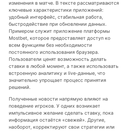
изменения в матче. В тексте рассматриваются
ключевые характеристики приложений:
удобный интерфейс, стабильная работа,
быстродействие при обновлении данных.
Примером служит приложение платформы
Mostbet, которое предоставляет доступ ко
всем функциям без необходимости
постоянного использования браузера.
Пользователи ценят возможность делать
ставки в любой момент, а также использовать
встроенную аналитику и live-данные, что
значительно упрощает процесс принятия
решений.
Полученные новости напрямую влияют на
поведение игроков. У одних возникает
импульсивное желание сделать ставку, пока
информация остаётся «свежей». Другие,
наоборот, корректируют свои стратегии или