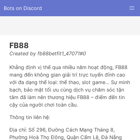
Bots on Discord
FB88
Created by fb88betfit1_47071#0
Khẳng định vị thế qua nhiều năm hoạt động, FB88
mang đến không gian giải trí trực tuyến đỉnh cao
với đa dạng thể loại: thể thao, slot game… Sự minh
bạch, bảo mật tối ưu cùng dịch vụ chăm sóc tận
tâm đã làm nên thương hiệu FB88 – điểm đến tin
cậy của người chơi toàn cầu.
Thông tin liên hệ:
Địa chỉ: Số 296, Đường Cách Mạng Tháng 8,
Phường Hoà Thọ Đông, Quận Cẩm Lệ, Đà Nẵng