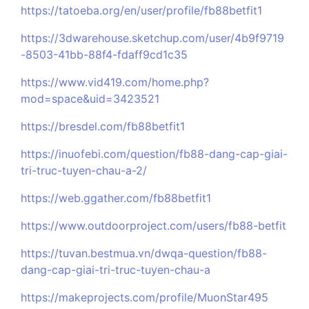
https://tatoeba.org/en/user/profile/fb88betfit1
https://3dwarehouse.sketchup.com/user/4b9f9719
-8503-41bb-88f4-fdaff9cd1c35
https://www.vid419.com/home.php?
mod=space&uid=3423521
https://bresdel.com/fb88betfit1
https://inuofebi.com/question/fb88-dang-cap-giai-
tri-truc-tuyen-chau-a-2/
https://web.ggather.com/fb88betfit1
https://www.outdoorproject.com/users/fb88-betfit
https://tuvan.bestmua.vn/dwqa-question/fb88-
dang-cap-giai-tri-truc-tuyen-chau-a
https://makeprojects.com/profile/MuonStar495