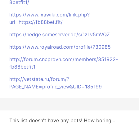
8betfit1/
https://www.ixawiki.com/link.php?
url=https://fb88bet.fit/
https://hedge.someserver.de/s/1zLv5mVQZ
https://www.royalroad.com/profile/730985
http://forum.cncprovn.com/members/351922-
fb88betfit1
http://vetstate.ru/forum/?
PAGE_NAME=profile_view&UID=185199
This list doesn't have any bots! How boring...