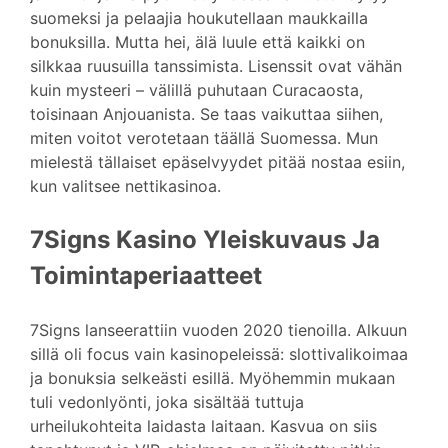
suomeksi ja pelaajia houkutellaan maukkailla
bonuksilla. Mutta hei, älä luule että kaikki on
silkkaa ruusuilla tanssimista. Lisenssit ovat vähän
kuin mysteeri – välillä puhutaan Curacaosta,
toisinaan Anjouanista. Se taas vaikuttaa siihen,
miten voitot verotetaan täällä Suomessa. Mun
mielestä tällaiset epäselvyydet pitää nostaa esiin,
kun valitsee nettikasinoa.
7Signs Kasino Yleiskuvaus Ja
Toimintaperiaatteet
7Signs lanseerattiin vuoden 2020 tienoilla. Alkuun
sillä oli focus vain kasinopeleissä: slottivalikoimaa
ja bonuksia selkeästi esillä. Myöhemmin mukaan
tuli vedonlyönti, joka sisältää tuttuja
urheilukohteita laidasta laitaan. Kasvua on siis