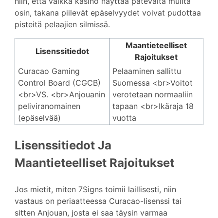
niin, että vaikka kasino näyttää pätevältä muilta
osin, takana piilevät epäselvyydet voivat pudottaa
pisteitä pelaajien silmissä.
Maantieteelliset
Lisenssitiedot
Rajoitukset
Curacao Gaming
Pelaaminen sallittu
Control Board (CGCB)
Suomessa <br>Voitot
<br>VS. <br>Anjouanin
verotetaan normaaliin
peliviranomainen
tapaan <br>Ikäraja 18
(epäselvää)
vuotta
Lisenssitiedot Ja
Maantieteelliset Rajoitukset
Jos mietit, miten 7Signs toimii laillisesti, niin
vastaus on periaatteessa Curacao-lisenssi tai
sitten Anjouan, josta ei saa täysin varmaa