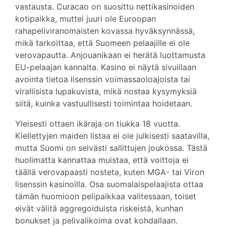
vastausta. Curacao on suosittu nettikasinoiden
kotipaikka, muttei juuri ole Euroopan
rahapeliviranomaisten kovassa hyväksynnässä,
mikä tarkoittaa, että Suomeen pelaajille ei ole
verovapautta. Anjouanikaan ei herätä luottamusta
EU-pelaajan kannalta. Kasino ei näytä sivuillaan
avointa tietoa lisenssin voimassaoloajoista tai
virallisista lupakuvista, mikä nostaa kysymyksiä
siitä, kuinka vastuullisesti toimintaa hoidetaan.
Yleisesti ottaen ikäraja on tiukka 18 vuotta.
Kiellettyjen maiden listaa ei ole julkisesti saatavilla,
mutta Suomi on selvästi sallittujen joukossa. Tästä
huolimatta kannattaa muistaa, että voittoja ei
täällä verovapaasti nosteta, kuten MGA- tai Viron
lisenssin kasinoilla. Osa suomalaispelaajista ottaa
tämän huomioon pelipaikkaa valitessaan, toiset
eivät välitä aggregoiduista riskeistä, kunhan
bonukset ja pelivalikoima ovat kohdallaan.