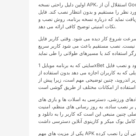
اولین دلیل راحتی نسخه APK، استقلال آن از Google Play است. گاهی یک برنامه به دلیل محدودیت منطقه ای، سیاست های فروشگاه یا شرایط انتشار در دسترس
ا مستقیم و بدون انتظار نصب کند. فایل APK همین مسیر
دریافت نماید که درباره نسخه برنامه، روش نصب و
نکات امنیتی توضیح کافی ارائه می دهد.
شود. وقتی کاربر فایل APK را دانلود می کند، معمولا کافی است اجازه نصب از منبع انتخاب شده را در تنظیمات اندروید
شوار نیست. نصب مستقیم باعث می شود کاربر سریع
سایتی که به برنامه موبایل 1xBet برای دستگاه های اندروید اختصاص دارد، دقیقا بر همین نیاز تمرکز می کند. محور اصلی این سایت دانلود و نصب فایل APK است؛
که به کاربران اجازه می دهد بدون استفاده از Google Play به همه قابلیت های پلتفرم دسترسی پیدا کنند. این منبع، برنامه را به عنوان ابزاری راحت برای شرط
بر اندروید، چنین توضیحی مهم است، زیرا پیش از
ادهای ورزشی، دسترسی به اسلات ها و بازی های
بر نصب ساده، به روز رسانی های منظم، امنیت
 چنین منبعی این است که کاربر را به دانلود و
یکی از مزیت های مهم APK برای کاربران اندروید، کنترل بیشتر بر نسخه نصب شده است. کاربر می تواند بداند چه فایلی را دریافت کرده، چه زمانی آن را نصب کرده