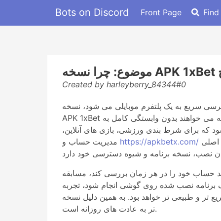
Bots on Discord
Front Page
Find
ح
Created by harleyberry_84344#0
سترسی سریع به یک پلتفرم موبایلی می شود، نسخه
APK 1xBet برای کسانی که می خواهند بدون وابستگی کامل به Google Play از امکانات برنامه استفاده کنند، راهی ساده تر و کاربردی تر به نظر می رسد. این روش
ود که برای شرط بندی ورزشی، بازی های آنلاین،
عملیات مالی طراحی شده است. جذابیت اصلی APK فقط در دور زدن یک مسیر نصب نیست؛ ارزش واقعی آن در این است
https://apkbetx.com/
مدیریت حساب و
هد حساب خود را در هر زمان بررسی کند، مسابقه
 یک برنامه نصب شده روی گوشی انجام شود، تجربه
ر خواهد بود. به همین دلیل نسخه APK برای کاربران اندروید فقط یک فایل فنی نیست، بلکه راهی برای رسیدن به یک تجربه کامل تر و نزدیک
تر به عادت های روزانه است.