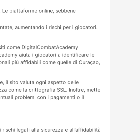
a. Le piattaforme online, sebbene
ate, aumentando i rischi per i giocatori.
, siti come DigitalCombatAcademy
demy aiuta i giocatori a identificare le
nali più affidabili come quelle di Curaçao,
 il sito valuta ogni aspetto delle
ezza come la crittografia SSL. Inoltre, mette
ntuali problemi con i pagamenti o il
chi legati alla sicurezza e all’affidabilità