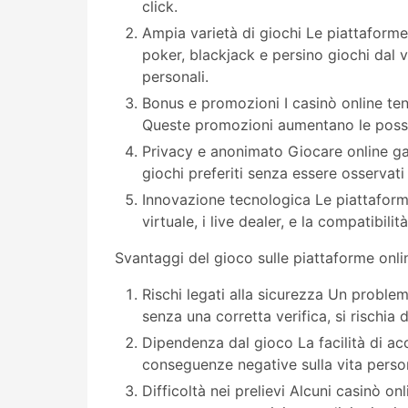
click.
Ampia varietà di giochi Le piattaforme
poker, blackjack e persino giochi dal v
personali.
Bonus e promozioni I casinò online ten
Queste promozioni aumentano le possibil
Privacy e anonimato Giocare online garan
giochi preferiti senza essere osservati 
Innovazione tecnologica Le piattaforme
virtuale, i live dealer, e la compatibi
Svantaggi del gioco sulle piattaforme onli
Rischi legati alla sicurezza Un problem
senza una corretta verifica, si rischia di
Dipendenza dal gioco La facilità di ac
conseguenze negative sulla vita person
Difficoltà nei prelievi Alcuni casinò o