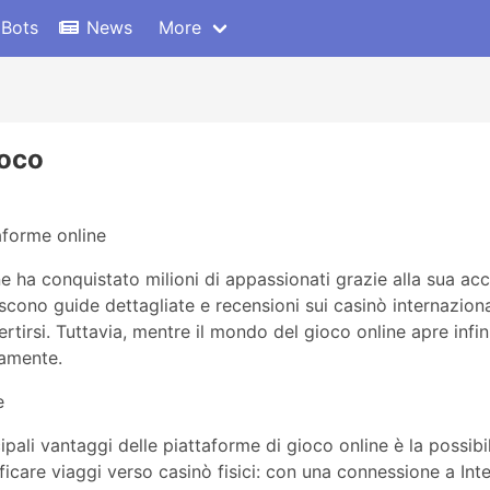
 Bots
News
More
ioco
aforme online
e ha conquistato milioni di appassionati grazie alla sua ac
scono guide dettagliate e recensioni sui casinò internaziona
tirsi. Tuttavia, mentre il mondo del gioco online apre infin
tamente.
e
pali vantaggi delle piattaforme di gioco online è la possibi
icare viaggi verso casinò fisici: con una connessione a Inte