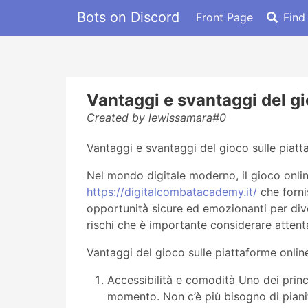
Bots on Discord
Front Page
Find
Vantaggi e svantaggi del g
Created by lewissamara#0
Vantaggi e svantaggi del gioco sulle piatt
Nel mondo digitale moderno, il gioco onlin
https://digitalcombatacademy.it/
che forni
opportunità sicure ed emozionanti per diver
rischi che è importante considerare atten
Vantaggi del gioco sulle piattaforme onlin
Accessibilità e comodità Uno dei princi
momento. Non c’è più bisogno di pianif