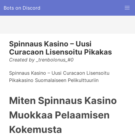
Bots on Discord
Spinnaus Kasino – Uusi
Curacaon Lisensoitu Pikakas
Created by _trenbolonus_#0
Spinnaus Kasino – Uusi Curacaon Lisensoitu
Pikakasino Suomalaiseen Pelikulttuuriin
Miten Spinnaus Kasino
Muokkaa Pelaamisen
Kokemusta