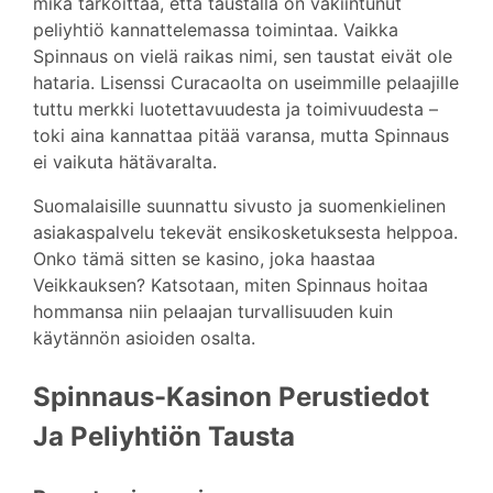
mikä tarkoittaa, että taustalla on vakiintunut
peliyhtiö kannattelemassa toimintaa. Vaikka
Spinnaus on vielä raikas nimi, sen taustat eivät ole
hataria. Lisenssi Curacaolta on useimmille pelaajille
tuttu merkki luotettavuudesta ja toimivuudesta –
toki aina kannattaa pitää varansa, mutta Spinnaus
ei vaikuta hätävaralta.
Suomalaisille suunnattu sivusto ja suomenkielinen
asiakaspalvelu tekevät ensikosketuksesta helppoa.
Onko tämä sitten se kasino, joka haastaa
Veikkauksen? Katsotaan, miten Spinnaus hoitaa
hommansa niin pelaajan turvallisuuden kuin
käytännön asioiden osalta.
Spinnaus-Kasinon Perustiedot
Ja Peliyhtiön Tausta