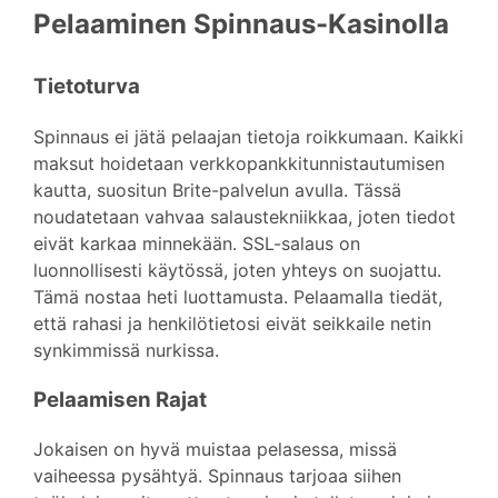
Pelaaminen Spinnaus-Kasinolla
Tietoturva
Spinnaus ei jätä pelaajan tietoja roikkumaan. Kaikki
maksut hoidetaan verkkopankkitunnistautumisen
kautta, suositun Brite-palvelun avulla. Tässä
noudatetaan vahvaa salaustekniikkaa, joten tiedot
eivät karkaa minnekään. SSL-salaus on
luonnollisesti käytössä, joten yhteys on suojattu.
Tämä nostaa heti luottamusta. Pelaamalla tiedät,
että rahasi ja henkilötietosi eivät seikkaile netin
synkimmissä nurkissa.
Pelaamisen Rajat
Jokaisen on hyvä muistaa pelasessa, missä
vaiheessa pysähtyä. Spinnaus tarjoaa siihen