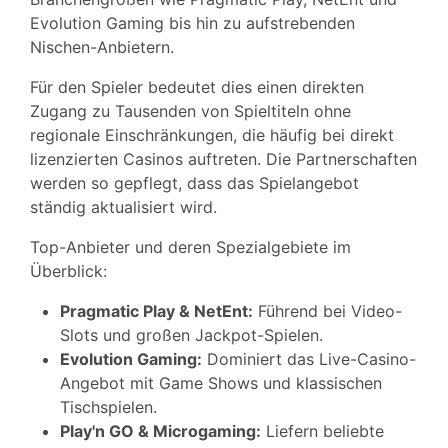
Evolution Gaming bis hin zu aufstrebenden
Nischen-Anbietern.
Für den Spieler bedeutet dies einen direkten
Zugang zu Tausenden von Spieltiteln ohne
regionale Einschränkungen, die häufig bei direkt
lizenzierten Casinos auftreten. Die Partnerschaften
werden so gepflegt, dass das Spielangebot
ständig aktualisiert wird.
Top-Anbieter und deren Spezialgebiete im
Überblick:
Pragmatic Play & NetEnt:
Führend bei Video-
Slots und großen Jackpot-Spielen.
Evolution Gaming:
Dominiert das Live-Casino-
Angebot mit Game Shows und klassischen
Tischspielen.
Play'n GO & Microgaming:
Liefern beliebte