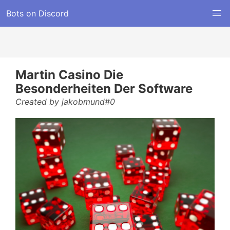
Bots on Discord
Martin Casino Die
Besonderheiten Der Software
Created by jakobmund#0