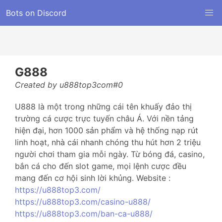
Bots on Discord
G888
Created by u888top3com#0
U888 là một trong những cái tên khuấy đảo thị
trường cá cược trực tuyến châu Á. Với nền tảng
hiện đại, hơn 1000 sản phẩm và hệ thống nạp rút
linh hoạt, nhà cái nhanh chóng thu hút hơn 2 triệu
người chơi tham gia mỗi ngày. Từ bóng đá, casino,
bắn cá cho đến slot game, mọi lệnh cược đều
mang đến cơ hội sinh lời khủng. Website :
https://u888top3.com/
https://u888top3.com/casino-u888/
https://u888top3.com/ban-ca-u888/