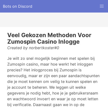
Bots on Discord
Veel Gekozen Methoden Voor
Zumospin Casino Inlogge
Created by norbertkoster#0
Je wilt zo snel mogelijk beginnen met spelen bij
Zumospin casino, maar hoe werkt het inloggen
precies? Het inlogproces bij Zumospin is
eenvoudig, maar er zijn een paar aandachtspunten
die je moet kennen om veilig te kunnen spelen en
je account te beheren. We leggen uit welke
gegevens je nodig hebt, hoe je je gebruikersnaam
en wachtwoord invoert en waar je op moet letten
bij verificatie. Daarnaast gaan we in op de