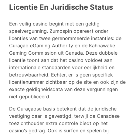
Licentie En Juridische Status
Een veilig casino begint met een geldig
speelvergunning. Zumospin opereert onder
licenties van twee gerenommeerde instanties: de
Curaçao eGaming Authority en de Kahnawake
Gaming Commission uit Canada. Deze dubbele
licentie toont aan dat het casino voldoet aan
internationale standaarden voor eerlijkheid en
betrouwbaarheid. Echter, er is geen specifiek
licentienummer zichtbaar op de site en ook zijn de
exacte geldigheidsdata van deze vergunningen
niet gepubliceerd.
De Curaçaose basis betekent dat de juridische
vestiging daar is gevestigd, terwijl de Canadese
toezichthouder extra controle biedt op het
casino’s gedrag. Ook is surfen en spelen bij