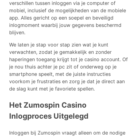
verschillen tussen inloggen via je computer of
mobiel, inclusief de mogelijkheden van de mobiele
app. Alles gericht op een soepel en beveiligd
inlogmoment waarbij jouw gegevens beschermd
blijven.
We laten je stap voor stap zien wat je kunt
verwachten, zodat je gemakkelijk en zonder
haperingen toegang krijgt tot je casino account. Of
je nou thuis achter je pc zit of onderweg op je
smartphone speelt, met de juiste instructies
voorkom je frustraties en zorg je dat je direct aan
de slag kunt met je favoriete spellen.
Het Zumospin Casino
Inlogproces Uitgelegd
Inloggen bij Zumospin vraagt alleen om de nodige