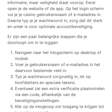
informatie, maar veiligheid staat voorop. Eerst
open je de website of de app. Op het login scherm
vul je je casino gebruikersnaam of e-mailadres in.
Daarna typ je je wachtwoord in; zorg dat dit sterk
en uniek is voor optimale accountbeveiliging.
Er zijn een paar belangrijke stappen die je
doorloopt om in te loggen:
Navigeer naar het inlogscherm op desktop of
mobiel.
Voer je gebruikersnaam of e-mailadres in het
daarvoor bestemde veld in.
Typ je wachtwoord zorgvuldig in, let op
hoofdletters en speciale tekens.
Eventueel zal een extra verificatie plaatsvinden
via een code, afhankelijk van de
beveiligingsinstellingen.
Klik op de inlogknop om toegang te krijgen tot