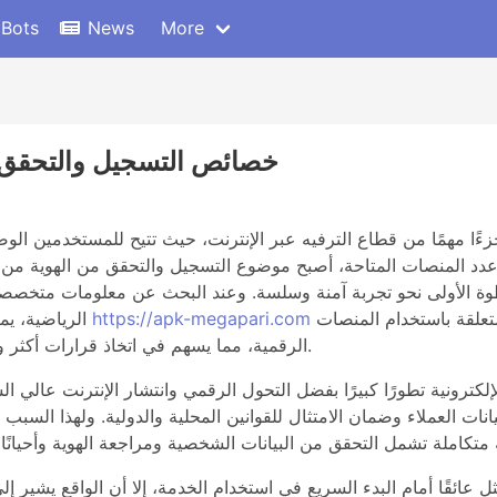
 Bots
News
More
خصائص التسجيل والتحقق 
ًا مهمًا من قطاع الترفيه عبر الإنترنت، حيث تتيح للمستخدمين الوص
عدد المنصات المتاحة، أصبح موضوع التسجيل والتحقق من الهوية من أك
وة الأولى نحو تجربة آمنة وسلسة. وعند البحث عن معلومات متخصصة
التي تساعد في فهم العديد من الجوانب التقنية المتعلقة باستخدام المنصات
https://apk-megapari.com
الرياضية، يمكن للمستخدم الاطلاع على مصادر معلوماتية مثل
الرقمية، مما يسهم في اتخاذ قرارات أكثر وعيًا أثناء بدء الاستخدام ومتابعة الخدمات المختلفة.
لكترونية تطورًا كبيرًا بفضل التحول الرقمي وانتشار الإنترنت عالي
نات العملاء وضمان الامتثال للقوانين المحلية والدولية. ولهذا الس
عائقًا أمام البدء السريع في استخدام الخدمة، إلا أن الواقع يشير إ