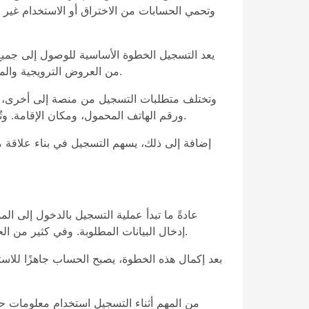
وتحمي الحسابات من الاختراق أو الاستخدام غير
يعد التسجيل الخطوة الأساسية للوصول إلى جميع
من العروض الترويجية والمكافآت المختلفة. كما يتيح الحساب إمكانية تخصيص الإعدادات الشخصية والتحكم في وسائل الدفع والسحب المستخدمة.
وتختلف متطلبات التسجيل من منصة إلى أخرى، لكن
ورقم الهاتف المحمول، ومكان الإقامة. وتُستخدم هذه المعلومات لإنشاء ملف شخصي فريد لكل مستخدم، مما يساعد على إدارة الحساب بطريقة أكثر دقة وأمانًا.
إضافة إلى ذلك، يسهم التسجيل في بناء علاقة م
عادةً ما تبدأ عملية التسجيل بالدخول إلى ا
إدخال البيانات المطلوبة. وفي كثير من الحالات يتم إرسال رسالة تأكيد إلى البريد الإلكتروني أو رمز تحقق إلى الهاتف المحمول للتأكد من صحة معلومات الاتصال.
بعد إكمال هذه الخطوة، يصبح الحساب جاهزًا للاست
من المهم أثناء التسجيل استخدام معلومات حقي