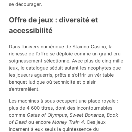
se décourager.
Offre de jeux : diversité et
accessibilité
Dans l’univers numérique de Staxino Casino, la
richesse de l’offre se déploie comme un grand cru
soigneusement sélectionné. Avec plus de cinq mille
jeux, le catalogue séduit autant les néophytes que
les joueurs aguerris, prêts à s’offrir un véritable
banquet ludique où technicité et plaisir
s’entremêlent.
Les machines à sous occupent une place royale :
plus de 4 600 titres, dont des incontournables
comme
Gates of Olympus
,
Sweet Bonanza
,
Book
of Dead
ou encore
Money Train 4
. Ces jeux
incarnent à eux seuls la quintessence du