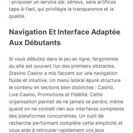
: proposer un service sûr, sérieux, sans artifices
tape-à-l’œil, qui privilégie la transparence et la
qualité.
Navigation Et Interface Adaptée
Aux Débutants
Si vous débutez dans le jeu en ligne, l’ergonomie
du site est souvent l’un des premiers obstacles.
Staxino Casino a mis l’accent sur une navigation
fluide et intuitive. Un menu latéral épuré structure
le contenu en sections bien distinctes : Casino,
Live Casino, Promotions et Fidélité. Cette
organisation permet de ne jamais se perdre, même
quand on ne connaît rien aux interfaces complexes
des plateformes concurrentes. Un outil de
recherche performant complète cette simplicité et
vous aide à retrouver rapidement vos jeux