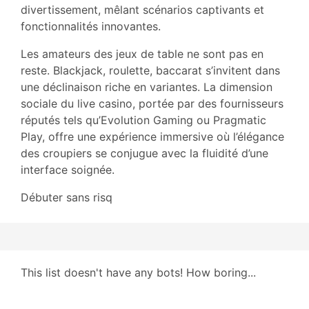
divertissement, mêlant scénarios captivants et
fonctionnalités innovantes.
Les amateurs des jeux de table ne sont pas en
reste. Blackjack, roulette, baccarat s’invitent dans
une déclinaison riche en variantes. La dimension
sociale du live casino, portée par des fournisseurs
réputés tels qu’Evolution Gaming ou Pragmatic
Play, offre une expérience immersive où l’élégance
des croupiers se conjugue avec la fluidité d’une
interface soignée.
Débuter sans risq
This list doesn't have any bots! How boring...