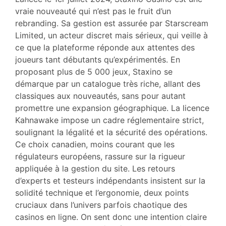
vraie nouveauté qui n’est pas le fruit d’un
rebranding. Sa gestion est assurée par Starscream
Limited, un acteur discret mais sérieux, qui veille à
ce que la plateforme réponde aux attentes des
joueurs tant débutants qu’expérimentés. En
proposant plus de 5 000 jeux, Staxino se
démarque par un catalogue très riche, allant des
classiques aux nouveautés, sans pour autant
promettre une expansion géographique. La licence
Kahnawake impose un cadre réglementaire strict,
soulignant la légalité et la sécurité des opérations.
Ce choix canadien, moins courant que les
régulateurs européens, rassure sur la rigueur
appliquée à la gestion du site. Les retours
d’experts et testeurs indépendants insistent sur la
solidité technique et l’ergonomie, deux points
cruciaux dans l’univers parfois chaotique des
casinos en ligne. On sent donc une intention claire