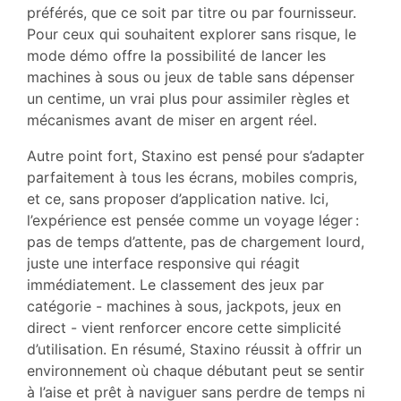
préférés, que ce soit par titre ou par fournisseur.
Pour ceux qui souhaitent explorer sans risque, le
mode démo offre la possibilité de lancer les
machines à sous ou jeux de table sans dépenser
un centime, un vrai plus pour assimiler règles et
mécanismes avant de miser en argent réel.
Autre point fort, Staxino est pensé pour s’adapter
parfaitement à tous les écrans, mobiles compris,
et ce, sans proposer d’application native. Ici,
l’expérience est pensée comme un voyage léger :
pas de temps d’attente, pas de chargement lourd,
juste une interface responsive qui réagit
immédiatement. Le classement des jeux par
catégorie - machines à sous, jackpots, jeux en
direct - vient renforcer encore cette simplicité
d’utilisation. En résumé, Staxino réussit à offrir un
environnement où chaque débutant peut se sentir
à l’aise et prêt à naviguer sans perdre de temps ni