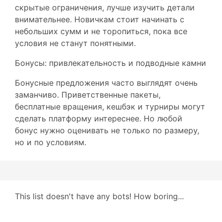
скрытые ограничения, лучше изучить детали
внимательнее. Новичкам стоит начинать с
небольших сумм и не торопиться, пока все
условия не станут понятными.
Бонусы: привлекательность и подводные камни
Бонусные предложения часто выглядят очень
заманчиво. Приветственные пакеты,
бесплатные вращения, кешбэк и турниры могут
сделать платформу интереснее. Но любой
бонус нужно оценивать не только по размеру,
но и по условиям.
This list doesn't have any bots! How boring...