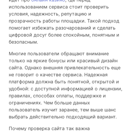
использованием сервиса стоит проверить
условия, надежность, репутацию и
прозрачность работы площадки. Такой подход
помогает избежать разочарований и сделать
цифровой досуг более спокойным, понятным и
безопасным.
Многие пользователи обращают внимание
только на яркие бонусы или красивый дизайн
сайта. Однако внешняя привлекательность еще
не говорит о качестве сервиса. Надежная
платформа должна быть понятной, открытой и
удобной: с доступной информацией о лицензии,
правилах, способах оплаты, поддержке и
ограничениях. Чем больше данных
пользователь изучит заранее, тем выше шанс
выбрать действительно подходящий вариант.
Почему проверка сайта так важна