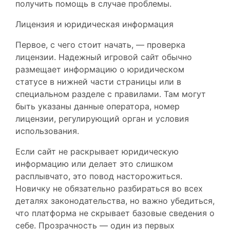
получить помощь в случае проблемы.
Лицензия и юридическая информация
Первое, с чего стоит начать, — проверка
лицензии. Надежный игровой сайт обычно
размещает информацию о юридическом
статусе в нижней части страницы или в
специальном разделе с правилами. Там могут
быть указаны данные оператора, номер
лицензии, регулирующий орган и условия
использования.
Если сайт не раскрывает юридическую
информацию или делает это слишком
расплывчато, это повод насторожиться.
Новичку не обязательно разбираться во всех
деталях законодательства, но важно убедиться,
что платформа не скрывает базовые сведения о
себе. Прозрачность — один из первых