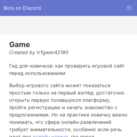
Bots on Discord
Game
Created by trfgwer421#0
Гид для новичков: как проверить игровой сайт
перед использованием
Выбор игрового сайта может показаться
простым только на первый взгляд: достаточно
открыть первую попавшуюся платформу,
пройти регистрацию и начать знакомство с
предложениями. Но на практике новичку важно
понимать, что сфера онлайн-развлечений
требует внимательности, особенно если речь
идет про
онлайн казино
, где перед