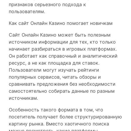
признаков серьезного подхода к
пользователям.
Как сайт Онлайн Казино помогает новичкам
Сайт Онлайн Казино может быть полезным
источником информации для тех, кто только
начинает разбираться в игровых платформах.
Он работает как справочный и аналитический
ресурс, а не как площадка для ставок.
Пользователи могут изучать рейтинги
популярных сервисов, читать обзоры и
сравнивать предложения без необходимости
самостоятельно собирать данные по разным
источникам.
Особенность такого формата в том, что
посетитель получает более структурированную
картину рынка. Вместо хаотичного поиска
можно посмотреть, какие платформы