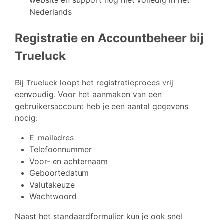
Nederlands
Registratie en Accountbeheer bij
Trueluck
Bij Trueluck loopt het registratieproces vrij
eenvoudig. Voor het aanmaken van een
gebruikersaccount heb je een aantal gegevens
nodig:
E-mailadres
Telefoonnummer
Voor- en achternaam
Geboortedatum
Valutakeuze
Wachtwoord
Naast het standaardformulier kun je ook snel