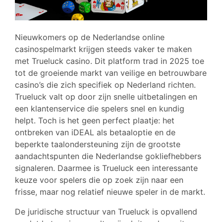
Nieuwkomers op de Nederlandse online
casinospelmarkt krijgen steeds vaker te maken
met Trueluck casino. Dit platform trad in 2025 toe
tot de groeiende markt van veilige en betrouwbare
casino’s die zich specifiek op Nederland richten.
Trueluck valt op door zijn snelle uitbetalingen en
een klantenservice die spelers snel en kundig
helpt. Toch is het geen perfect plaatje: het
ontbreken van iDEAL als betaaloptie en de
beperkte taalondersteuning zijn de grootste
aandachtspunten die Nederlandse gokliefhebbers
signaleren. Daarmee is Trueluck een interessante
keuze voor spelers die op zoek zijn naar een
frisse, maar nog relatief nieuwe speler in de markt.
De juridische structuur van Trueluck is opvallend