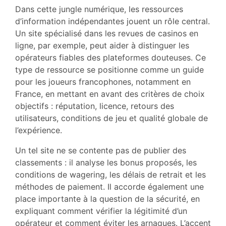
Dans cette jungle numérique, les ressources
d’information indépendantes jouent un rôle central.
Un site spécialisé dans les revues de casinos en
ligne, par exemple, peut aider à distinguer les
opérateurs fiables des plateformes douteuses. Ce
type de ressource se positionne comme un guide
pour les joueurs francophones, notamment en
France, en mettant en avant des critères de choix
objectifs : réputation, licence, retours des
utilisateurs, conditions de jeu et qualité globale de
l’expérience.
Un tel site ne se contente pas de publier des
classements : il analyse les bonus proposés, les
conditions de wagering, les délais de retrait et les
méthodes de paiement. Il accorde également une
place importante à la question de la sécurité, en
expliquant comment vérifier la légitimité d’un
opérateur et comment éviter les arnaques. L’accent