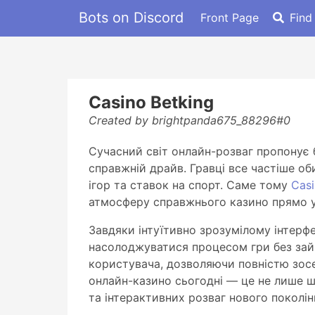
Bots on Discord
Front Page
Find
Casino Betking
Created by brightpanda675_88296#0
Сучасний світ онлайн-розваг пропонує 
справжній драйв. Гравці все частіше об
ігор та ставок на спорт. Саме тому
Casi
атмосферу справжнього казино прямо у
Завдяки інтуїтивно зрозумілому інтерф
насолоджуватися процесом гри без зай
користувача, дозволяючи повністю зосе
онлайн-казино сьогодні — це не лише ша
та інтерактивних розваг нового поколін