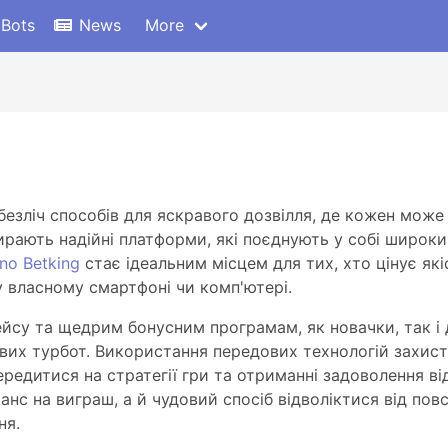
 Bots
News
More
безліч способів для яскравого дозвілля, де кожен може
ирають надійні платформи, які поєднують у собі широки
no Betking
стає ідеальним місцем для тих, хто цінує які
 власному смартфоні чи комп'ютері.
ейсу та щедрим бонусним програмам, як новачки, так і
вих турбот. Використання передових технологій захист
редитися на стратегії гри та отриманні задоволення ві
нс на виграш, а й чудовий спосіб відволіктися від пов
ня.