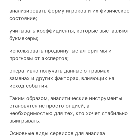
анализировать форму игроков и их физическое
состояние;
учитывать коэффициенты, которые выставляют
букмекеры;
использовать продвинутые алгоритмы и
прогнозы от экспертов;
оперативно получать данные о травмах,
заменах и других факторах, влияющих на
исход события.
Таким образом, аналитические инструменты
становятся не просто опцией, а
необходимостью для тех, кто хочет стабильно
выигрывать.
Основные виды сервисов для анализа