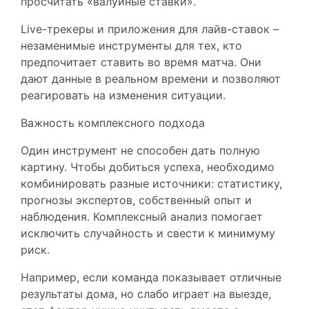
просчитать «валуйные ставки».
Live-трекеры и приложения для лайв-ставок –
незаменимые инструменты для тех, кто
предпочитает ставить во время матча. Они
дают данные в реальном времени и позволяют
реагировать на изменения ситуации.
Важность комплексного подхода
Один инструмент не способен дать полную
картину. Чтобы добиться успеха, необходимо
комбинировать разные источники: статистику,
прогнозы экспертов, собственный опыт и
наблюдения. Комплексный анализ помогает
исключить случайность и свести к минимуму
риск.
Например, если команда показывает отличные
результаты дома, но слабо играет на выезде,