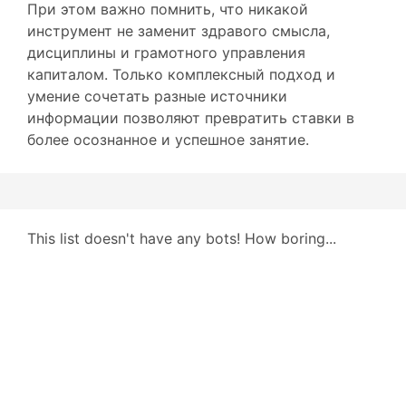
При этом важно помнить, что никакой
инструмент не заменит здравого смысла,
дисциплины и грамотного управления
капиталом. Только комплексный подход и
умение сочетать разные источники
информации позволяют превратить ставки в
более осознанное и успешное занятие.
This list doesn't have any bots! How boring...