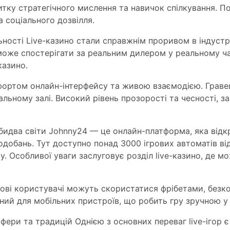
витку стратегічного мислення та навичок спілкування. П
а соціального дозвілля.
альності Live-казино стали справжнім проривом в індустр
може спостерігати за реальним дилером у реальному час
казино.
омфортом онлайн-інтерфейсу та живою взаємодією. Грав
льному залі. Високий рівень прозорості та чесності, з
бидва світи Johnny24 — це онлайн-платформа, яка відк
подобань. Тут доступно понад 3000 ігрових автоматів в
ay. Особливої уваги заслуговує розділ live-казино, де 
ові користувачі можуть скористатися фрібетами, без
ний для мобільних пристроїв, що робить гру зручною у 
фери та традицій Однією з основних переваг live-ігор є