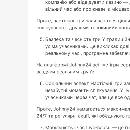
компанію або відвідувати казино —
вільний час або проживає в місцево
Проте, настільні ігри залишаються цінн
спілкування з друзями та «живий» конт
Безпека та чесність гри У традиційн
усіма учасниками. Це викликає довір
реальному часі, програмне забезпеч
На платформі Johnny24 всі live-ігри се
завдяки реальним круп’є.
Соціальний аспект Настільні ігри з
незабутні моменти спілкування. У l
учасниками через чат, але це все о
Проте, Johnny24 намагається максимал
24/7 та регулярні акції, які об’єднують г
Мобільність і час Live-версії — це г