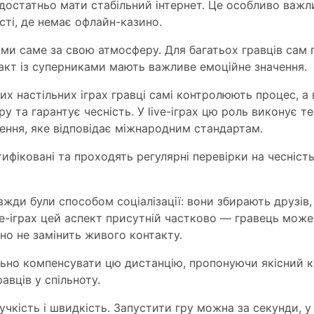
 достатньо мати стабільний інтернет. Це особливо важ
сті, де немає офлайн-казино.
ими саме за свою атмосферу. Для багатьох гравців сам 
акт із суперниками мають важливе емоційне значення.
их настільних іграх гравці самі контролюють процес, а 
у та гарантує чесність. У live-іграх цю роль виконує те
ення, яке відповідає міжнародним стандартам.
ртифіковані та проходять регулярні перевірки на чесніс
авжди були способом соціалізації: вони збирають друзі
ive-іграх цей аспект присутній частково — гравець мож
дно не замінить живого контакту.
ьно компенсувати цю дистанцію, пропонуючи якісний к
равців у спільноту.
нучкість і швидкість. Запустити гру можна за секунди, у