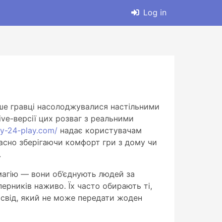
Log in
іше гравці насолоджувалися настільними
ve-версії цих розваг з реальними
ny-24-play.com/
надає користувачам
часно зберігаючи комфорт гри з дому чи
.
 магію — вони об’єднують людей за
рників наживо. Їх часто обирають ті,
досвід, який не може передати жоден