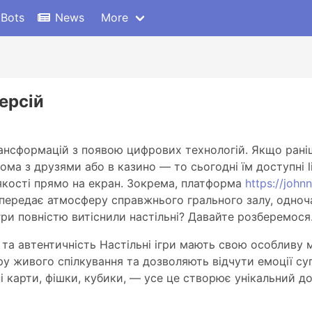
 Bots
News
More
версій
рансформацій з появою цифрових технологій. Якщо ран
а з друзями або в казино — то сьогодні їм доступні li
якості прямо на екран. Зокрема, платформа
https://john
е передає атмосферу справжнього грального залу, одно
ігри повністю витіснили настільні? Давайте розберемося
ія та автентичність Настільні ігри мають свою особливу
живого спілкування та дозволяють відчути емоції супе
ьні карти, фішки, кубики, — усе це створює унікальний 