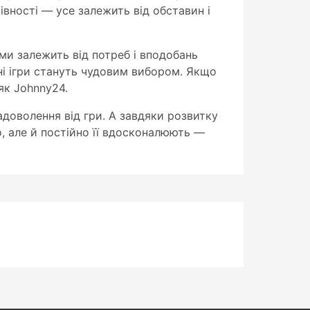
рівності — усе залежить від обставин і
ями залежить від потреб і вподобань
ні ігри стануть чудовим вибором. Якщо
як Johnny24.
доволення від гри. А завдяки розвитку
, але й постійно її вдосконалюють —