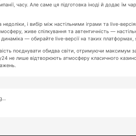
панії, часу. Але саме ця підготовка іноді й додає їм ча
недоліки, і вибір між настільними іграми та live-версі
тмосферу, живе спілкування та автентичність — настіль
 динаміка — обирайте live-версії на таких платформах, 
ість поєднувати обидва світи, отримуючи максимум за
y24 не лише відтворюють атмосферу класичного казино
ражень.
...