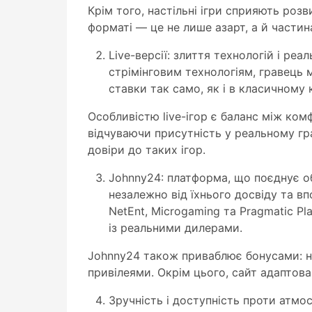
Крім того, настільні ігри сприяють роз
форматі — це не лише азарт, а й частин
Live-версії: злиття технологій і ре
стрімінговим технологіям, гравець 
ставки так само, як і в класичному 
Особливістю live-ігор є баланс між к
відчуваючи присутність у реальному гра
довіри до таких ігор.
Johnny24: платформа, що поєднує о
незалежно від їхнього досвіду та в
NetEnt, Microgaming та Pragmatic Pl
із реальними дилерами.
Johnny24 також приваблює бонусами: н
привілеями. Окрім цього, сайт адаптова
Зручність і доступність проти атмос