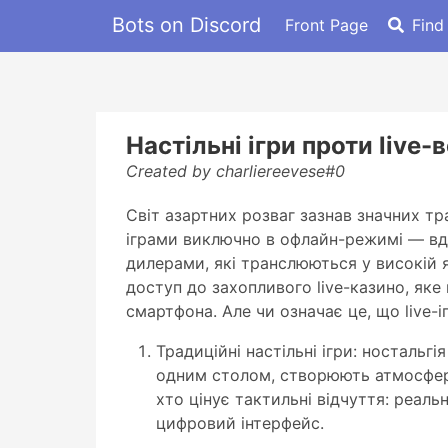
Bots on Discord
Front Page
Find
Настільні ігри проти live-
Created by charliereevese#0
Світ азартних розваг зазнав значних т
іграми виключно в офлайн-режимі — вдом
дилерами, які транслюються у високій 
доступ до захопливого live-казино, як
смартфона. Але чи означає це, що live-
Традиційні настільні ігри: ностальг
одним столом, створюють атмосферу 
хто цінує тактильні відчуття: реал
цифровий інтерфейс.