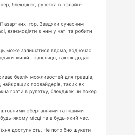
окер, блекджек, рулетка в офлайн-
ії азартних ігор. Завдяки сучасним
і, взаємодіяти з ним у чаті та робити
ець може залишатися вдома, водночас
авдяки живій трансляції, також додає
риває безліч можливостей для гравців,
ід найкращих провайдерів, таких як
можна грати в рулетку, блекджек чи покер
коштовними обертаннями та іншими
будь-якому місці та в будь-який час.
 їхня доступність. Не потрібно шукати