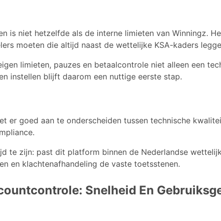
n is niet hetzelfde als de interne limieten van Winningz. H
lers moeten die altijd naast de wettelijke KSA-kaders legge
igen limieten, pauzes en betaalcontrole niet alleen een te
 instellen blijft daarom een nuttige eerste stap.
t er goed aan te onderscheiden tussen technische kwaliteit e
mpliance.
d te zijn: past dit platform binnen de Nederlandse wetteli
eten en klachtenafhandeling de vaste toetsstenen.
ccountcontrole: Snelheid En Gebruiks