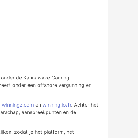
eg onder de Kahnawake Gaming
ereert onder een offshore vergunning en
,
winningz.com
en
winning.io/fr
. Achter het
naarschap, aanspreekpunten en de
jken, zodat je het platform, het