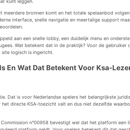
ar kunt leggen.
uit meerdere bronnen komt en het totale spelaanbod volgen
rne interface, snelle navigatie en meertalige support maak
beoordelen.
ppeld aan een snelle lobby, een duidelijk menu en onderste
ugees. Wat betekent dat in de praktijk? Voor de gebruiker 
ite logisch is ingericht.
ls En Wat Dat Betekent Voor Ksa-Leze
tie. Dat is voor Nederlandse spelers het belangrijkste juri
het directe KSA-toezicht valt en dus niet dezelfde waarbo
mmission n°00958 bevestigt wel dat het platform een lice
guleerd platform geldt. Voor spelers betekent dit dat gesc