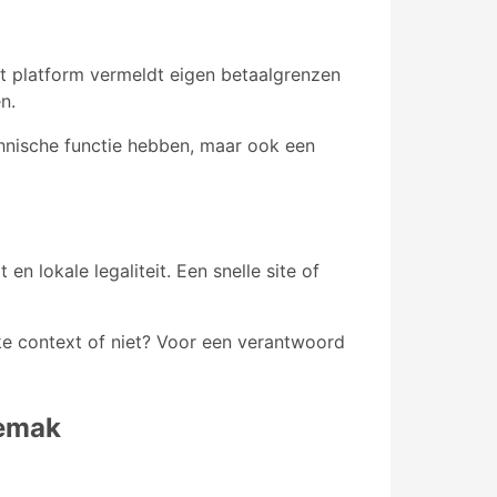
et platform vermeldt eigen betaalgrenzen
n.
chnische functie hebben, maar ook een
n lokale legaliteit. Een snelle site of
jke context of niet? Voor een verantwoord
gemak