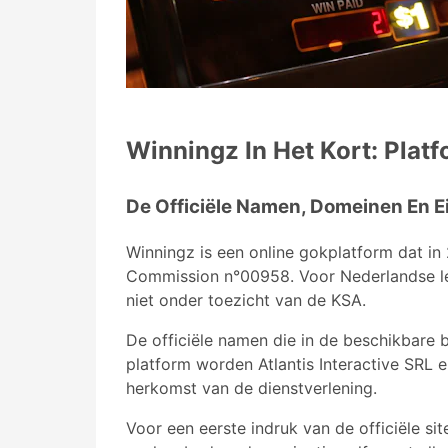
Winningz In Het Kort: Platf
De Officiële Namen, Domeinen En 
Winningz is een online gokplatform dat 
Commission n°00958. Voor Nederlandse leze
niet onder toezicht van de KSA.
De officiële namen die in de beschikbare
platform worden Atlantis Interactive SRL
herkomst van de dienstverlening.
Voor een eerste indruk van de officiële si