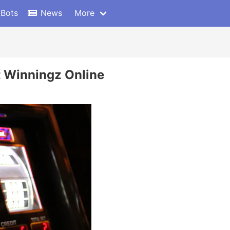
 Bots
News
More
 Winningz Online