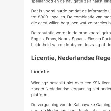
spelaanbod en de navigatie zelf naast elka
Dat is vooral nuttig omdat de informatie 
tot 8000+ spellen. De combinatie van mode
die eerst willen begrijpen wat ze precies 
De reputatie wordt in de bron vooral geko
Engels, Frans, Noors, Spaans, Fins en Port
helderheid van de lobby en de vraag of de s
Licentie, Nederlandse Rege
Licentie
Winningz beschikt niet over een KSA-licen
zonder Nederlandse vergunning niet onder 
platform.
De vergunning van de Kahnawake Gaming Co
voor de Nederlandse markt als lokaal gere