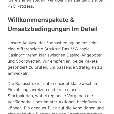
Maßnahmen steuern wir über den standardisierten
KYC-Prozess.
Willkommenspakete &
Umsatzbedingungen Im Detail
Unsere Analyse der *bonusbedingungen* zeigt
eine differenzierte Struktur. Das **Winspiel
Casino** trennt klar zwischen Casino-Angeboten
und Sportwetten. Wir empfehlen, beide Pakete
gesondert zu prüfen, um passende Strategien zu
entwickeln.
Die Bonusstruktur unterscheidet klar zwischen
Einzahlungsanreizen und kostenlosen
Startpaketen, wobei regionale Vorgaben die
Verfügbarkeit bestimmter Aktionen beeinflussen
können. Ein genauer Blick auf die Konditionen und