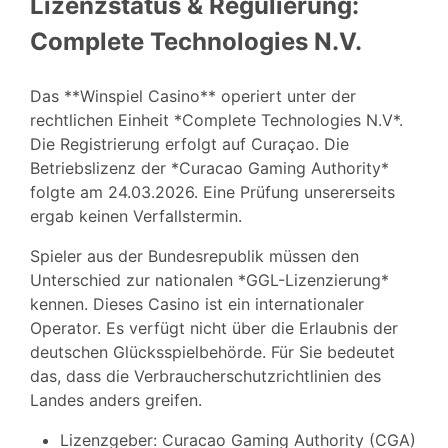
Lizenzstatus & Regulierung:
Complete Technologies N.V.
Das **Winspiel Casino** operiert unter der
rechtlichen Einheit *Complete Technologies N.V*.
Die Registrierung erfolgt auf Curaçao. Die
Betriebslizenz der *Curacao Gaming Authority*
folgte am 24.03.2026. Eine Prüfung unsererseits
ergab keinen Verfallstermin.
Spieler aus der Bundesrepublik müssen den
Unterschied zur nationalen *GGL-Lizenzierung*
kennen. Dieses Casino ist ein internationaler
Operator. Es verfügt nicht über die Erlaubnis der
deutschen Glücksspielbehörde. Für Sie bedeutet
das, dass die Verbraucherschutzrichtlinien des
Landes anders greifen.
Lizenzgeber: Curacao Gaming Authority (CGA)