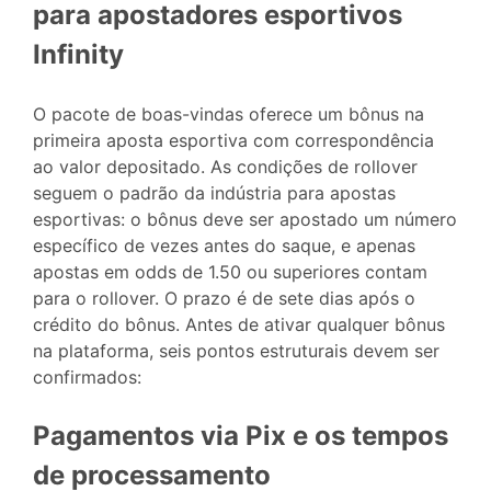
para apostadores esportivos
Infinity
O pacote de boas-vindas oferece um bônus na
primeira aposta esportiva com correspondência
ao valor depositado. As condições de rollover
seguem o padrão da indústria para apostas
esportivas: o bônus deve ser apostado um número
específico de vezes antes do saque, e apenas
apostas em odds de 1.50 ou superiores contam
para o rollover. O prazo é de sete dias após o
crédito do bônus. Antes de ativar qualquer bônus
na plataforma, seis pontos estruturais devem ser
confirmados:
Pagamentos via Pix e os tempos
de processamento