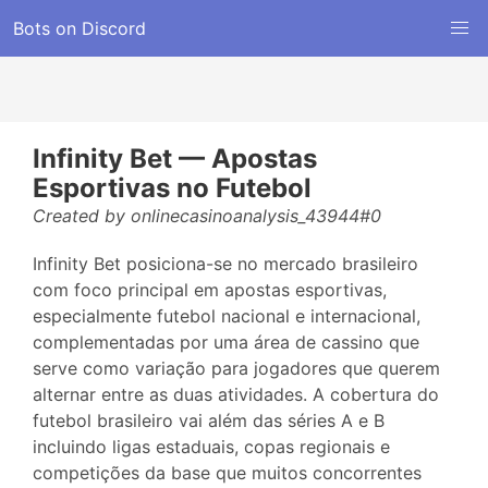
Bots on Discord
Infinity Bet — Apostas
Esportivas no Futebol
Created by onlinecasinoanalysis_43944#0
Infinity Bet posiciona-se no mercado brasileiro
com foco principal em apostas esportivas,
especialmente futebol nacional e internacional,
complementadas por uma área de cassino que
serve como variação para jogadores que querem
alternar entre as duas atividades. A cobertura do
futebol brasileiro vai além das séries A e B
incluindo ligas estaduais, copas regionais e
competições da base que muitos concorrentes