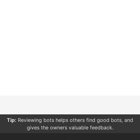
Tip:
Reviewing bots helps others find good bots, and
gives the owners valuable feedback.