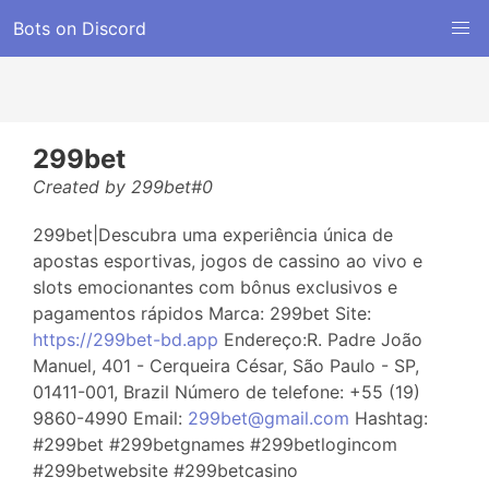
Bots on Discord
299bet
Created by 299bet#0
299bet|Descubra uma experiência única de
apostas esportivas, jogos de cassino ao vivo e
slots emocionantes com bônus exclusivos e
pagamentos rápidos Marca: 299bet Site:
https://299bet-bd.app
Endereço:R. Padre João
Manuel, 401 - Cerqueira César, São Paulo - SP,
01411-001, Brazil Número de telefone: +55 (19)
9860-4990 Email:
299bet@gmail.com
Hashtag:
#299bet #299betgnames #299betlogincom
#299betwebsite #299betcasino