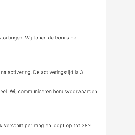
 stortingen. Wij tonen de bonus per
 activering. De activeringstijd is 3
 Wheel. Wij communiceren bonusvoorwaarden
 verschilt per rang en loopt op tot 28%