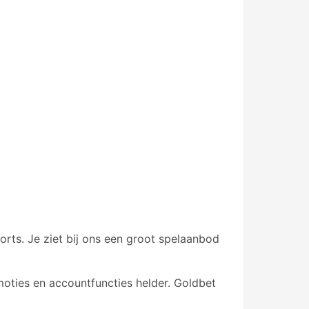
rts. Je ziet bij ons een groot spelaanbod
moties en accountfuncties helder. Goldbet