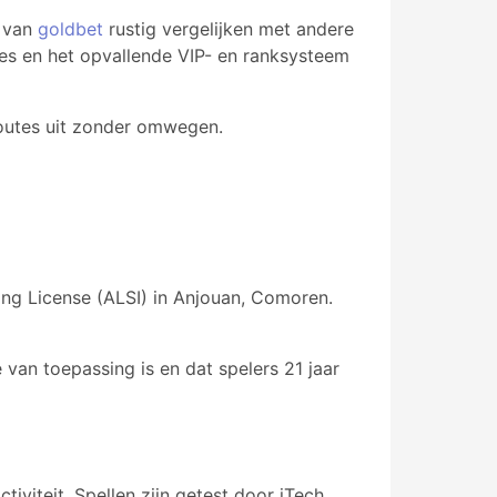
g van
goldbet
rustig vergelijken met andere
ies en het opvallende VIP- en ranksysteem
lroutes uit zonder omwegen.
ng License (ALSI) in Anjouan, Comoren.
 van toepassing is en dat spelers 21 jaar
tiviteit. Spellen zijn getest door iTech