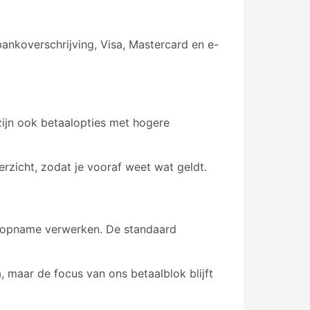
bankoverschrijving, Visa, Mastercard en e-
 zijn ook betaalopties met hogere
rzicht, zodat je vooraf weet wat geldt.
en opname verwerken. De standaard
 maar de focus van ons betaalblok blijft