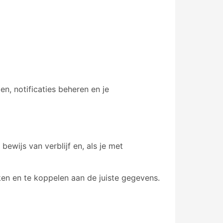
en, notificaties beheren en je
bewijs van verblijf en, als je met
ken en te koppelen aan de juiste gegevens.