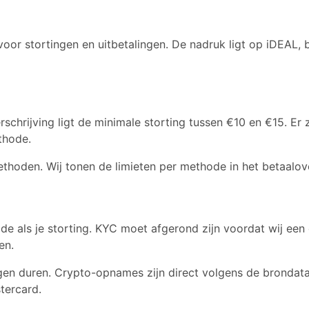
oor stortingen en uitbetalingen. De nadruk ligt op iDEAL, 
schrijving ligt de minimale storting tussen €10 en €15. Er
thode.
ethoden. Wij tonen de limieten per methode in het betaalove
ode als je storting. KYC moet afgerond zijn voordat wij e
en.
en duren. Crypto-opnames zijn direct volgens de brondata,
tercard.