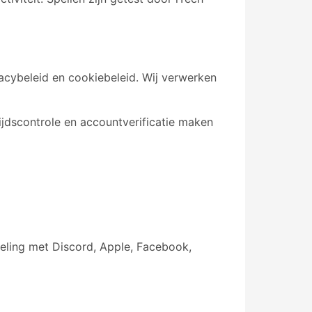
acybeleid en cookiebeleid. Wij verwerken
ijdscontrole en accountverificatie maken
peling met Discord, Apple, Facebook,