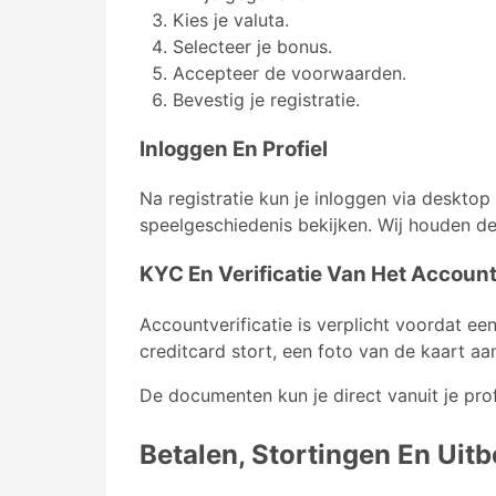
Kies je valuta.
Selecteer je bonus.
Accepteer de voorwaarden.
Bevestig je registratie.
Inloggen En Profiel
Na registratie kun je inloggen via desktop 
speelgeschiedenis bekijken. Wij houden d
KYC En Verificatie Van Het Accoun
Accountverificatie is verplicht voordat een 
creditcard stort, een foto van de kaart aa
De documenten kun je direct vanuit je pro
Betalen, Stortingen En Uitb