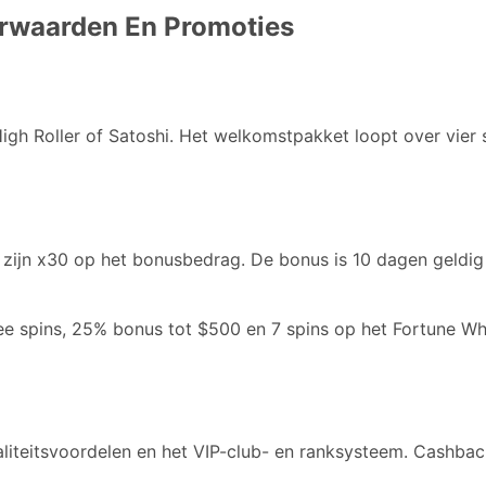
rwaarden En Promoties
, High Roller of Satoshi. Het welkomstpakket loopt over vier
ijn x30 op het bonusbedrag. De bonus is 10 dagen geldig na
free spins, 25% bonus tot $500 en 7 spins op het Fortune
iteitsvoordelen en het VIP-club- en ranksysteem. Cashback