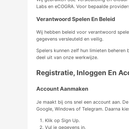
Labs en eCOGRA. Voor bepaalde providers 
Verantwoord Spelen En Beleid
Wij hebben beleid voor verantwoord spelen
gegevens versleuteld en veilig.
Spelers kunnen zelf hun limieten beheren 
deel uit van onze werkwijze.
Registratie, Inloggen En Ac
Account Aanmaken
Je maakt bij ons snel een account aan. De
Google, Windows of Telegram. Daarna kies 
Klik op Sign Up.
Vul je gegevens in.