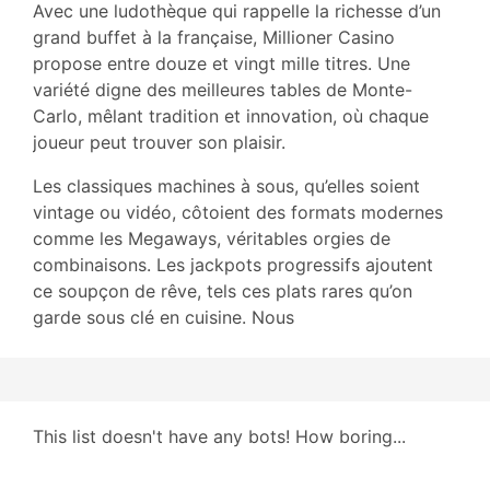
Avec une ludothèque qui rappelle la richesse d’un
grand buffet à la française, Millioner Casino
propose entre douze et vingt mille titres. Une
variété digne des meilleures tables de Monte-
Carlo, mêlant tradition et innovation, où chaque
joueur peut trouver son plaisir.
Les classiques machines à sous, qu’elles soient
vintage ou vidéo, côtoient des formats modernes
comme les Megaways, véritables orgies de
combinaisons. Les jackpots progressifs ajoutent
ce soupçon de rêve, tels ces plats rares qu’on
garde sous clé en cuisine. Nous
This list doesn't have any bots! How boring...