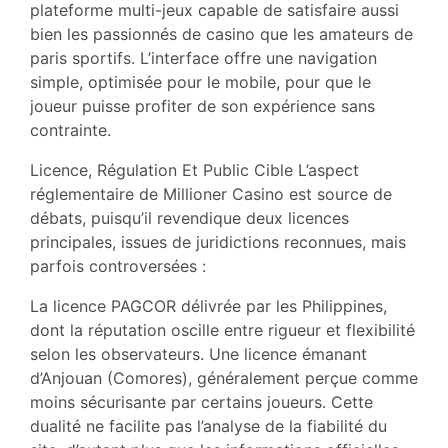
plateforme multi-jeux capable de satisfaire aussi
bien les passionnés de casino que les amateurs de
paris sportifs. L’interface offre une navigation
simple, optimisée pour le mobile, pour que le
joueur puisse profiter de son expérience sans
contrainte.
Licence, Régulation Et Public Cible L’aspect
réglementaire de Millioner Casino est source de
débats, puisqu’il revendique deux licences
principales, issues de juridictions reconnues, mais
parfois controversées :
La licence PAGCOR délivrée par les Philippines,
dont la réputation oscille entre rigueur et flexibilité
selon les observateurs. Une licence émanant
d’Anjouan (Comores), généralement perçue comme
moins sécurisante par certains joueurs. Cette
dualité ne facilite pas l’analyse de la fiabilité du