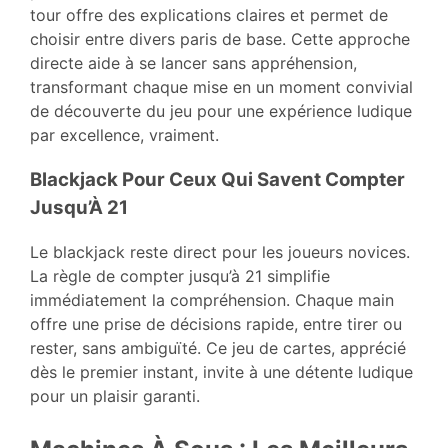
tour offre des explications claires et permet de
choisir entre divers paris de base. Cette approche
directe aide à se lancer sans appréhension,
transformant chaque mise en un moment convivial
de découverte du jeu pour une expérience ludique
par excellence, vraiment.
Blackjack Pour Ceux Qui Savent Compter
Jusqu’À 21
Le blackjack reste direct pour les joueurs novices.
La règle de compter jusqu’à 21 simplifie
immédiatement la compréhension. Chaque main
offre une prise de décisions rapide, entre tirer ou
rester, sans ambiguïté. Ce jeu de cartes, apprécié
dès le premier instant, invite à une détente ludique
pour un plaisir garanti.