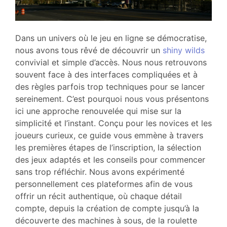
Dans un univers où le jeu en ligne se démocratise,
nous avons tous rêvé de découvrir un
shiny wilds
convivial et simple d’accès. Nous nous retrouvons
souvent face à des interfaces compliquées et à
des règles parfois trop techniques pour se lancer
sereinement. C’est pourquoi nous vous présentons
ici une approche renouvelée qui mise sur la
simplicité et l’instant. Conçu pour les novices et les
joueurs curieux, ce guide vous emmène à travers
les premières étapes de l’inscription, la sélection
des jeux adaptés et les conseils pour commencer
sans trop réfléchir. Nous avons expérimenté
personnellement ces plateformes afin de vous
offrir un récit authentique, où chaque détail
compte, depuis la création de compte jusqu’à la
découverte des machines à sous, de la roulette