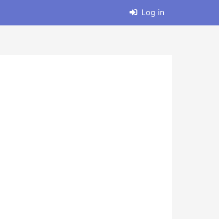
Log in