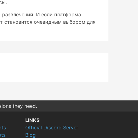
сы.
и развлечений. И если платформа
ат становится очевидным выбором для
sions they need.
LINKS
ots
Official Discord Server
ts
Blog