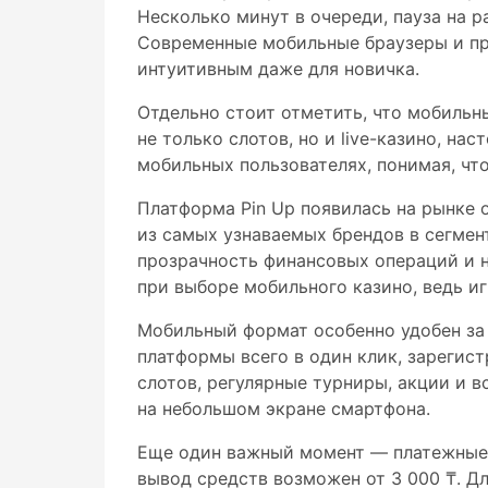
Несколько минут в очереди, пауза на 
Современные мобильные браузеры и при
интуитивным даже для новичка.
Отдельно стоит отметить, что мобильн
не только слотов, но и live-казино, на
мобильных пользователях, понимая, чт
Платформа Pin Up появилась на рынке 
из самых узнаваемых брендов в сегмент
прозрачность финансовых операций и 
при выборе мобильного казино, ведь иг
Мобильный формат особенно удобен за 
платформы всего в один клик, зарегист
слотов, регулярные турниры, акции и 
на небольшом экране смартфона.
Еще один важный момент — платежные о
вывод средств возможен от 3 000 ₸. Д