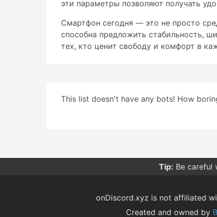
эти параметры позволяют получать удо
Смартфон сегодня — это не просто сре
способна предложить стабильность, ш
тех, кто ценит свободу и комфорт в к
This list doesn't have any bots! How boring
Tip:
Be careful
onDiscord.xyz is not affiliated wi
Created and owned by
B