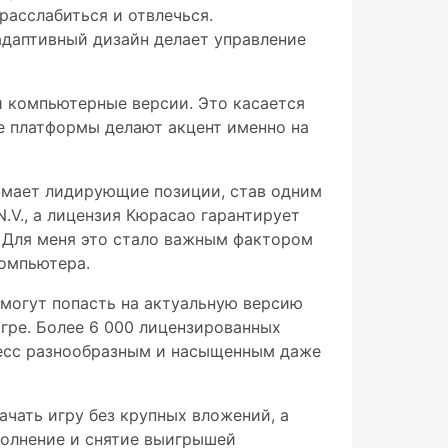
расслабиться и отвлечься.
адаптивный дизайн делает управление
и компьютерные версии. Это касается
гие платформы делают акцент именно на
нимает лидирующие позиции, став одним
.V., а лицензия Кюрасао гарантирует
 Для меня это стало важным фактором
компьютера.
 могут попасть на актуальную версию
игре. Более 6 000 лицензированных
цесс разнообразным и насыщенным даже
чать игру без крупных вложений, а
полнение и снятие выигрышей