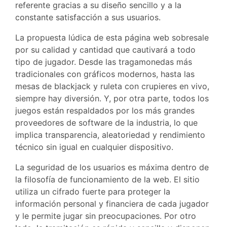
referente gracias a su diseño sencillo y a la
constante satisfacción a sus usuarios.
La propuesta lúdica de esta página web sobresale
por su calidad y cantidad que cautivará a todo
tipo de jugador. Desde las tragamonedas más
tradicionales con gráficos modernos, hasta las
mesas de blackjack y ruleta con crupieres en vivo,
siempre hay diversión. Y, por otra parte, todos los
juegos están respaldados por los más grandes
proveedores de software de la industria, lo que
implica transparencia, aleatoriedad y rendimiento
técnico sin igual en cualquier dispositivo.
La seguridad de los usuarios es máxima dentro de
la filosofía de funcionamiento de la web. El sitio
utiliza un cifrado fuerte para proteger la
información personal y financiera de cada jugador
y le permite jugar sin preocupaciones. Por otro