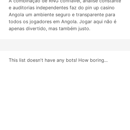
A combinação de RNG confiável, análise constante
e auditorias independentes faz do pin up casino
Angola um ambiente seguro e transparente para
todos os jogadores em Angola. Jogar aqui não é
apenas divertido, mas também justo.
This list doesn't have any bots! How boring...