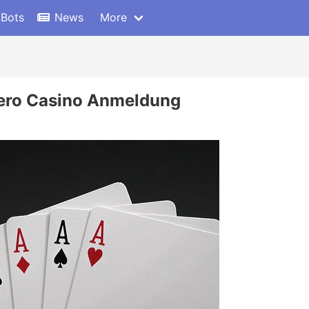
 Bots
News
More
pero Casino Anmeldung