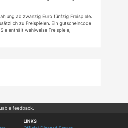
hlung ab zwanzig Euro fünfzig Freispiele.
ätzlich zu Freispielen. Ein gutscheincode
ie enthält wahlweise Freispiele,
luable feedback.
LINKS