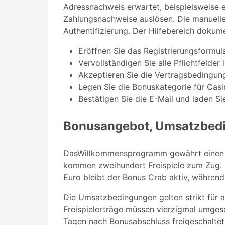
Adressnachweis erwartet, beispielsweise
Zahlungsnachweise auslösen. Die manuelle
Authentifizierung. Der Hilfebereich dokum
Eröffnen Sie das Registrierungsformul
Vervollständigen Sie alle Pflichtfelde
Akzeptieren Sie die Vertragsbedingung
Legen Sie die Bonuskategorie für Casi
Bestätigen Sie die E-Mail und laden S
Bonusangebot, Umsatzbed
DasWillkommensprogramm gewährt einen ei
kommen zweihundert Freispiele zum Zug. D
Euro bleibt der Bonus Crab aktiv, während 
Die Umsatzbedingungen gelten strikt für a
Freispielerträge müssen vierzigmal umgese
Tagen nach Bonusabschluss freigeschaltet w