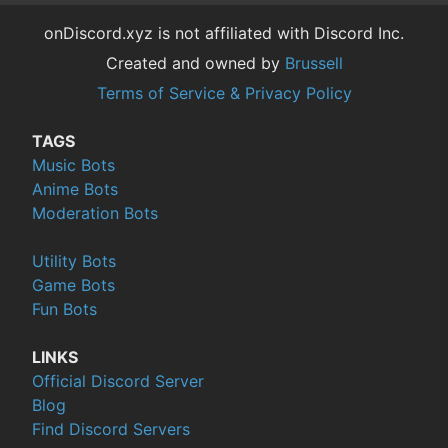
onDiscord.xyz is not affiliated with Discord Inc.
Created and owned by
Brussell
Terms of Service & Privacy Policy
TAGS
Music Bots
Anime Bots
Moderation Bots
Utility Bots
Game Bots
Fun Bots
LINKS
Official Discord Server
Blog
Find Discord Servers