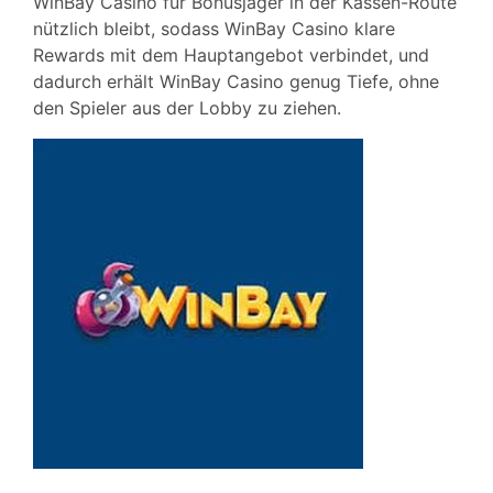
WinBay Casino für Bonusjäger in der Kassen-Route
nützlich bleibt, sodass WinBay Casino klare
Rewards mit dem Hauptangebot verbindet, und
dadurch erhält WinBay Casino genug Tiefe, ohne
den Spieler aus der Lobby zu ziehen.