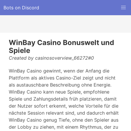
Bots on Discord
WinBay Casino Bonuswelt und
Spiele
Created by casinosoverview_66272#0
WinBay Casino gewinnt, wenn der Anfang die
Plattform als aktives Casino-Ziel zeigt und nicht
als austauschbare Beschreibung ohne Energie.
WinBay Casino kann neue Spiele, empfohlene
Spiele und Zahlungsdetails früh platzieren, damit
der Nutzer sofort erkennt, welche Vorteile für die
nächste Session relevant sind, und dadurch erhält
WinBay Casino genug Tiefe, ohne den Spieler aus
der Lobby zu ziehen, mit einem Rhythmus, der zu