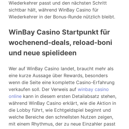
Wiederkehrer passt und den nächsten Schritt
sichtbar hält, während WinBay Casino für
Wiederkehrer in der Bonus-Runde nützlich bleibt.
WinBay Casino Startpunkt für
wochenend-deals, reload-boni
und neue spielideen
Wer auf WinBay Casino landet, braucht mehr als
eine kurze Aussage über Rewards, besonders
wenn die Seite eine komplette Casino-Erfahrung
verkaufen soll. Der Verweis auf
winbay casino
online
kann in diesem ersten Detailabsatz stehen,
während WinBay Casino erklärt, wie die Aktion in
die Lobby führt, wie Echtgeldspiel beginnt und
welche Bereiche den schnellsten Nutzen zeigen,
mit einem Rhythmus, der zu neue Einzahler passt