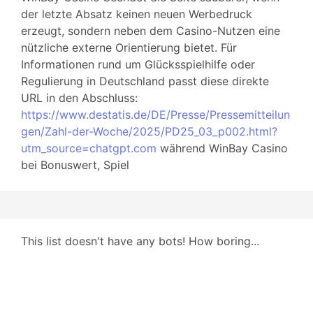
der letzte Absatz keinen neuen Werbedruck
erzeugt, sondern neben dem Casino-Nutzen eine
nützliche externe Orientierung bietet. Für
Informationen rund um Glücksspielhilfe oder
Regulierung in Deutschland passt diese direkte
URL in den Abschluss:
https://www.destatis.de/DE/Presse/Pressemitteilun
gen/Zahl-der-Woche/2025/PD25_03_p002.html?
utm_source=chatgpt.com
während WinBay Casino
bei Bonuswert, Spiel
This list doesn't have any bots! How boring...