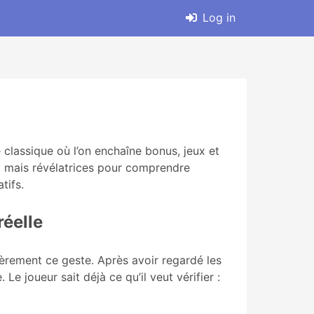
Log in
e classique où l’on enchaîne bonus, jeux et
, mais révélatrices pour comprendre
tifs.
réelle
égèrement ce geste. Après avoir regardé les
e joueur sait déjà ce qu’il veut vérifier :