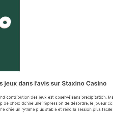
s jeux dans l’avis sur Staxino Casino
and contribution des jeux est observé sans précipitation. Ma
trop de choix donne une impression de désordre, le joueur co
e crée un rythme plus stable et rend la session plus facile