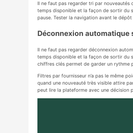
Il ne faut pas regarder tri par nouveautés
temps disponible et la façon de sortir du
pause. Tester la navigation avant le dépô
Déconnexion automatique s
Il ne faut pas regarder déconnexion autom
temps disponible et la façon de sortir du si
chiffres clés permet de garder un rythme p
Filtres par fournisseur n’a pas le même po
quand une nouveauté très visible attire par
peut lire la plateforme avec une décision p