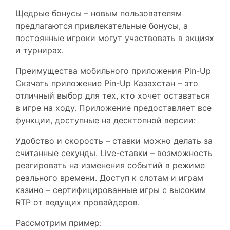
Щедрые бонусы – новым пользователям
предлагаются привлекательные бонусы, а
постоянные игроки могут участвовать в акциях
и турнирах.
Преимущества мобильного приложения Pin-Up
Скачать приложение Pin-Up Казахстан – это
отличный выбор для тех, кто хочет оставаться
в игре на ходу. Приложение предоставляет все
функции, доступные на десктопной версии:
Удобство и скорость – ставки можно делать за
считанные секунды. Live-ставки – возможность
реагировать на изменения событий в режиме
реального времени. Доступ к слотам и играм
казино – сертифицированные игры с высоким
RTP от ведущих провайдеров.
Рассмотрим пример: