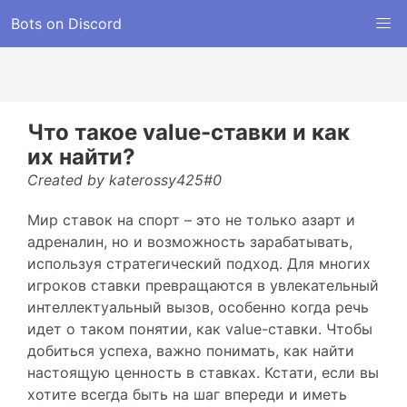
Bots on Discord
Что такое value-ставки и как
их найти?
Created by katerossy425#0
Мир ставок на спорт – это не только азарт и
адреналин, но и возможность зарабатывать,
используя стратегический подход. Для многих
игроков ставки превращаются в увлекательный
интеллектуальный вызов, особенно когда речь
идет о таком понятии, как value-ставки. Чтобы
добиться успеха, важно понимать, как найти
настоящую ценность в ставках. Кстати, если вы
хотите всегда быть на шаг впереди и иметь