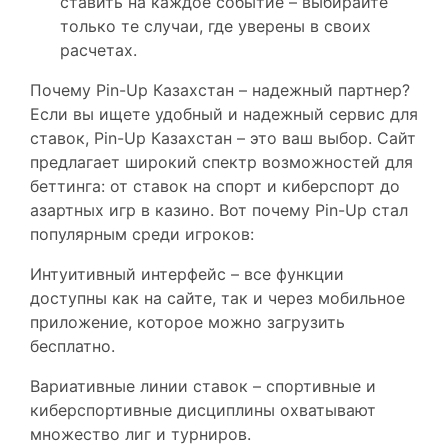
ставить на каждое событие – выбирайте
только те случаи, где уверены в своих
расчетах.
Почему Pin-Up Казахстан – надежный партнер?
Если вы ищете удобный и надежный сервис для
ставок, Pin-Up Казахстан – это ваш выбор. Сайт
предлагает широкий спектр возможностей для
беттинга: от ставок на спорт и киберспорт до
азартных игр в казино. Вот почему Pin-Up стал
популярным среди игроков:
Интуитивный интерфейс – все функции
доступны как на сайте, так и через мобильное
приложение, которое можно загрузить
бесплатно.
Вариативные линии ставок – спортивные и
киберспортивные дисциплины охватывают
множество лиг и турниров.