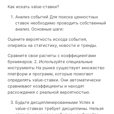
Как искать value-ставки?
Анализ событий Для поиска ценностных
ставок необходимо проводить собственный
анализ. Основные шаги:
Оцените вероятность исхода события,
опираясь на статистику, новости и тренды.
Сравните свои расчеты с коэффициентами
букмекеров. 2. Используйте специальные
инструменты На рынке существует множество
платформ и программ, которые помогают
определять value-ставки. Они автоматически
сравнивают коэффициенты и находят
расхождения с реальной вероятностью.
Будьте дисциплинированными Успех в
value-ставках требует дисциплины. Нельзя