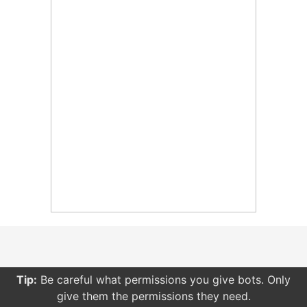
Tip:
Be careful what permissions you give bots. Only
give them the permissions they need.