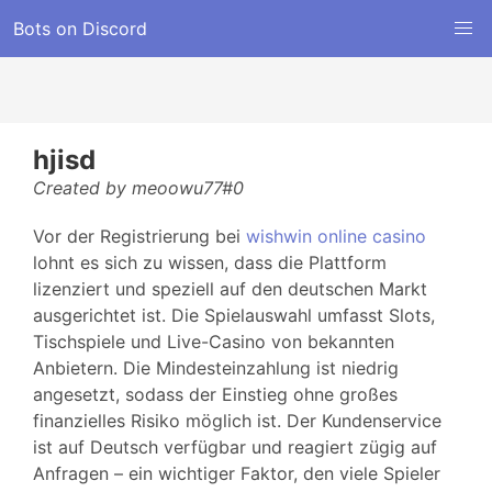
Bots on Discord
hjisd
Created by meoowu77#0
Vor der Registrierung bei
wishwin online casino
lohnt es sich zu wissen, dass die Plattform
lizenziert und speziell auf den deutschen Markt
ausgerichtet ist. Die Spielauswahl umfasst Slots,
Tischspiele und Live-Casino von bekannten
Anbietern. Die Mindesteinzahlung ist niedrig
angesetzt, sodass der Einstieg ohne großes
finanzielles Risiko möglich ist. Der Kundenservice
ist auf Deutsch verfügbar und reagiert zügig auf
Anfragen – ein wichtiger Faktor, den viele Spieler