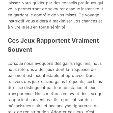
laissez-vous guider par des conseils pratiques qui
vous permettront de savourer chaque instant tout
en gardant le contrôle de vos mises. Ce voyage
instructif vous aidera à maximiser vos chances et
à vivre le jeu en toute sérénité.
Ces Jeux Rapportent Vraiment
Souvent
Lorsque nous évoquons des gains réguliers, nous
nous référons à des jeux dont la fréquence de
paiement est incontestable et éprouvée. Dans
l’univers des jeux casino gains fréquents, certains
titres se distinguent par leur constance et leur
transparence. Nous mettons en avant des jeux qui
rapportent souvent, car ils reposent sur des
mécanismes clairs et une analyse rigoureuse du
taux de redistribution. Adopter ces jeux, c’est