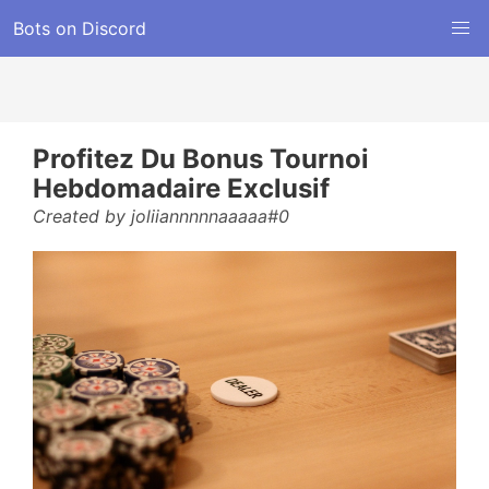
Bots on Discord
Profitez Du Bonus Tournoi
Hebdomadaire Exclusif
Created by joliiannnnnaaaaa#0