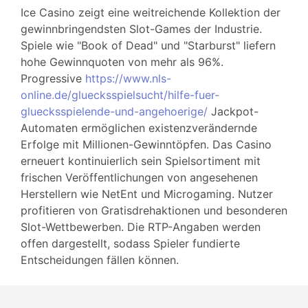
Ice Casino zeigt eine weitreichende Kollektion der
gewinnbringendsten Slot-Games der Industrie.
Spiele wie "Book of Dead" und "Starburst" liefern
hohe Gewinnquoten von mehr als 96%.
Progressive
https://www.nls-
online.de/gluecksspielsucht/hilfe-fuer-
gluecksspielende-und-angehoerige/
Jackpot-
Automaten ermöglichen existenzverändernde
Erfolge mit Millionen-Gewinntöpfen. Das Casino
erneuert kontinuierlich sein Spielsortiment mit
frischen Veröffentlichungen von angesehenen
Herstellern wie NetEnt und Microgaming. Nutzer
profitieren von Gratisdrehaktionen und besonderen
Slot-Wettbewerben. Die RTP-Angaben werden
offen dargestellt, sodass Spieler fundierte
Entscheidungen fällen können.