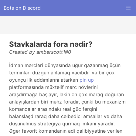
Bots on Discord
Stavkalarda fora nədir?
Created by amberscott1#0
İdman mərcləri dünyasında uğur qazanmaq üçün
terminləri düzgün anlamaq vacibdir və bir çox
oyunçu ilk addımlarını atarkən
pin up
platformasında müxtəlif mərc növlərini
araşdırmağa başlayır, lakin ən çox maraq doğuran
anlayışlardan biri məhz foradır, çünki bu mexanizm
komandalar arasındakı real güc fərqini
balanslaşdıraraq daha cəlbedici əmsallar və daha
düşünülmüş strategiya qurmaq imkanı yaradır.
Əgər favorit komandanın adi qalibiyyətinə verilən