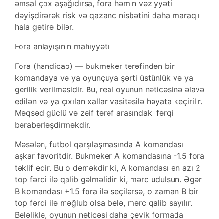
əmsal çox aşağıdırsa, fora həmin vəziyyəti
dəyişdirərək risk və qazanc nisbətini daha maraqlı
hala gətirə bilər.
Fora anlayışının mahiyyəti
Fora (handicap) — bukmeker tərəfindən bir
komandaya və ya oyunçuya şərti üstünlük və ya
gerilik verilməsidir. Bu, real oyunun nəticəsinə əlavə
edilən və ya çıxılan xallar vasitəsilə həyata keçirilir.
Məqsəd güclü və zəif tərəf arasındakı fərqi
bərabərləşdirməkdir.
Məsələn, futbol qarşılaşmasında A komandası
aşkar favoritdir. Bukmeker A komandasına -1.5 fora
təklif edir. Bu o deməkdir ki, A komandası ən azı 2
top fərqi ilə qalib gəlməlidir ki, mərc udulsun. Əgər
B komandası +1.5 fora ilə seçilərsə, o zaman B bir
top fərqi ilə məğlub olsa belə, mərc qalib sayılır.
Beləliklə, oyunun nəticəsi daha çevik formada