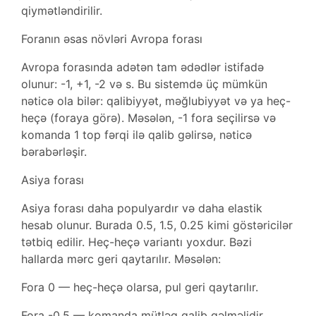
qiymətləndirilir.
Foranın əsas növləri Avropa forası
Avropa forasında adətən tam ədədlər istifadə
olunur: -1, +1, -2 və s. Bu sistemdə üç mümkün
nəticə ola bilər: qalibiyyət, məğlubiyyət və ya heç-
heçə (foraya görə). Məsələn, -1 fora seçilirsə və
komanda 1 top fərqi ilə qalib gəlirsə, nəticə
bərabərləşir.
Asiya forası
Asiya forası daha populyardır və daha elastik
hesab olunur. Burada 0.5, 1.5, 0.25 kimi göstəricilər
tətbiq edilir. Heç-heçə variantı yoxdur. Bəzi
hallarda mərc geri qaytarılır. Məsələn:
Fora 0 — heç-heçə olarsa, pul geri qaytarılır.
Fora -0.5 — komanda mütləq qalib gəlməlidir.