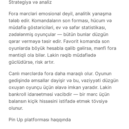
Strategiya və analiz
Fora mərcləri emosional deyil, analitik yanaşma
tələb edir. Komandaların son forması, hücum və
müdafiə göstəriciləri, ev və səfər statistikası,
zədələnmiş oyunçular — bütün bunlar düzgün
qərar verməyə təsir edir. Favorit komanda son
oyunlarda böyük hesabla qalib gəlirsə, mənfi fora
məntiqli ola bilər. Lakin rəqib müdafiədə
güclüdürsə, risk artır.
Canlı mərclərdə fora daha maraqlı olur. Oyunun
gedişində əmsallar dəyişir və bu, vəziyyəti düzgün
oxuyan oyunçu üçün əlavə imkan yaradır. Lakin
bankroll idarəetməsi vacibdir — bir mərc üçün
balansın kiçik hissəsini istifadə etmək tövsiyə
olunur.
Pin Up platforması haqqında