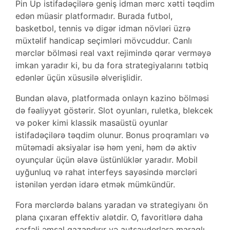
Pin Up istifadəçilərə geniş idman mərc xətti təqdim
edən müasir platformadır. Burada futbol,
basketbol, tennis və digər idman növləri üzrə
müxtəlif handicap seçimləri mövcuddur. Canlı
mərclər bölməsi real vaxt rejimində qərar verməyə
imkan yaradır ki, bu da fora strategiyalarını tətbiq
edənlər üçün xüsusilə əlverişlidir.
Bundan əlavə, platformada onlayn kazino bölməsi
də fəaliyyət göstərir. Slot oyunları, ruletka, blekcek
və poker kimi klassik masaüstü oyunlar
istifadəçilərə təqdim olunur. Bonus proqramları və
mütəmadi aksiyalar isə həm yeni, həm də aktiv
oyunçular üçün əlavə üstünlüklər yaradır. Mobil
uyğunluq və rahat interfeys sayəsində mərcləri
istənilən yerdən idarə etmək mümkündür.
Fora mərclərdə balans yaradan və strategiyanı ön
plana çıxaran effektiv alətdir. O, favoritlərə daha
sərfəli əmsal qazandırır və autsayderlərə maraqlı