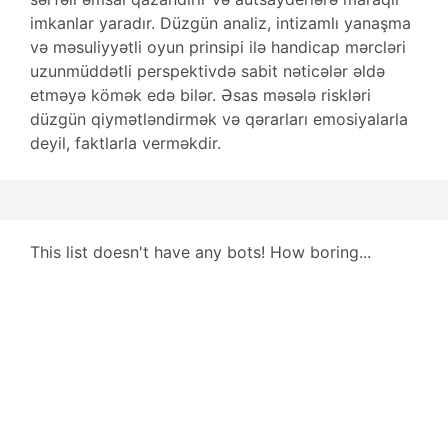
imkanlar yaradır. Düzgün analiz, intizamlı yanaşma
və məsuliyyətli oyun prinsipi ilə handicap mərcləri
uzunmüddətli perspektivdə sabit nəticələr əldə
etməyə kömək edə bilər. Əsas məsələ riskləri
düzgün qiymətləndirmək və qərarları emosiyalarla
deyil, faktlarla verməkdir.
This list doesn't have any bots! How boring...