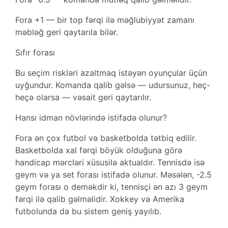
Fora +1 — bir top fərqi ilə məğlubiyyət zamanı
məbləğ geri qaytarıla bilər.
Sıfır forası
Bu seçim riskləri azaltmaq istəyən oyunçular üçün
uyğundur. Komanda qalib gəlsə — udursunuz, heç-
heçə olarsa — vəsait geri qaytarılır.
Hansı idman növlərində istifadə olunur?
Fora ən çox futbol və basketbolda tətbiq edilir.
Basketbolda xal fərqi böyük olduğuna görə
handicap mərcləri xüsusilə aktualdır. Tennisdə isə
geym və ya set forası istifadə olunur. Məsələn, -2.5
geym forası o deməkdir ki, tennisçi ən azı 3 geym
fərqi ilə qalib gəlməlidir. Xokkey və Amerika
futbolunda da bu sistem geniş yayılıb.