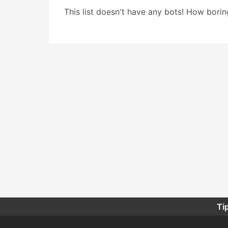
This list doesn't have any bots! How boring
Tip