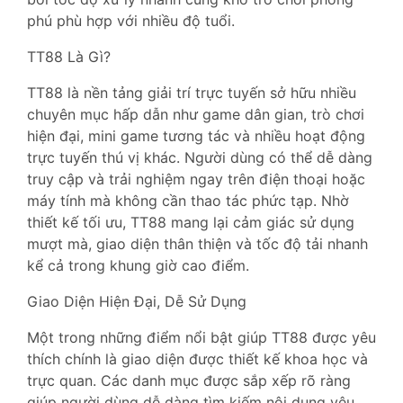
phú phù hợp với nhiều độ tuổi.
TT88 Là Gì?
TT88 là nền tảng giải trí trực tuyến sở hữu nhiều
chuyên mục hấp dẫn như game dân gian, trò chơi
hiện đại, mini game tương tác và nhiều hoạt động
trực tuyến thú vị khác. Người dùng có thể dễ dàng
truy cập và trải nghiệm ngay trên điện thoại hoặc
máy tính mà không cần thao tác phức tạp. Nhờ
thiết kế tối ưu, TT88 mang lại cảm giác sử dụng
mượt mà, giao diện thân thiện và tốc độ tải nhanh
kể cả trong khung giờ cao điểm.
Giao Diện Hiện Đại, Dễ Sử Dụng
Một trong những điểm nổi bật giúp TT88 được yêu
thích chính là giao diện được thiết kế khoa học và
trực quan. Các danh mục được sắp xếp rõ ràng
giúp người dùng dễ dàng tìm kiếm nội dung yêu