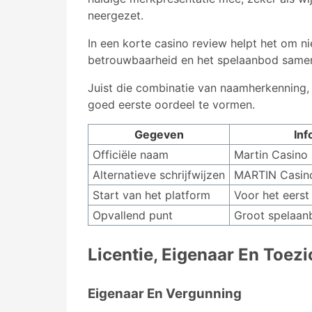
neergezet.
In een korte casino review helpt het om n
betrouwbaarheid en het spelaanbod sam
Juist die combinatie van naamherkenning,
goed eerste oordeel te vormen.
Gegeven
Inf
Officiële naam
Martin Casino
Alternatieve schrijfwijzen
MARTIN Casino
Start van het platform
Voor het eerst
Opvallend punt
Groot spelaan
Licentie, Eigenaar En Toez
Eigenaar En Vergunning