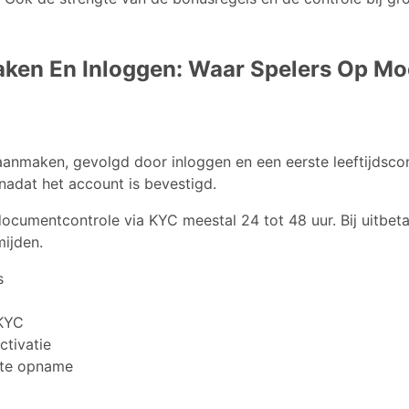
aken En Inloggen: Waar Spelers Op Mo
anmaken, gevolgd door inloggen en een eerste leeftijdscont
nadat het account is bevestigd.
ocumentcontrole via KYC meestal 24 tot 48 uur. Bij uitbet
mijden.
s
 KYC
tivatie
rste opname