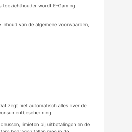
 Als toezichthouder wordt E-Gaming
 de inhoud van de algemene voorwaarden,
at zegt niet automatisch alles over de
n consumentbescherming.
bonussen, limieten bij uitbetalingen en de
tere bedragen tellen mee in de