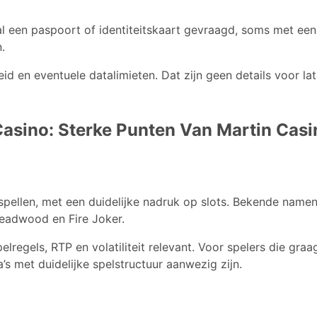
l een paspoort of identiteitskaart gevraagd, soms met een 
.
id en eventuele datalimieten. Dat zijn geen details voor lat
Casino: Sterke Punten Van Martin Casi
pellen, met een duidelijke nadruk op slots. Bekende name
eadwood en Fire Joker.
elregels, RTP en volatiliteit relevant. Voor spelers die graa
s met duidelijke spelstructuur aanwezig zijn.