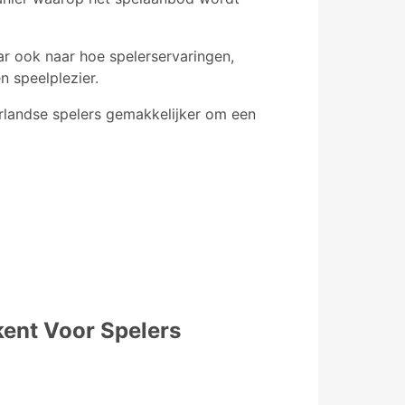
ar ook naar hoe spelerservaringen,
n speelplezier.
rlandse spelers gemakkelijker om een
kent Voor Spelers