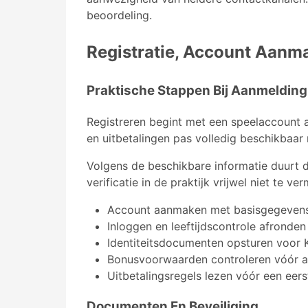
beoordeling.
Registratie, Account Aanm
Praktische Stappen Bij Aanmelding
Registreren begint met een speelaccount a
en uitbetalingen pas volledig beschikbaar 
Volgens de beschikbare informatie duurt d
verificatie in de praktijk vrijwel niet te ver
Account aanmaken met basisgegeven
Inloggen en leeftijdscontrole afronden
Identiteitsdocumenten opsturen voor
Bonusvoorwaarden controleren vóór ac
Uitbetalingsregels lezen vóór een ee
Documenten En Beveiliging