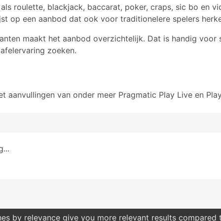
 als roulette, blackjack, baccarat, poker, craps, sic bo en 
st op een aanbod dat ook voor traditionelere spelers herke
nten maakt het aanbod overzichtelijk. Dat is handig voor spe
tafelervaring zoeken.
met aanvullingen van onder meer Pragmatic Play Live en Pla
...
hes by relevance give you more relevant results compared t