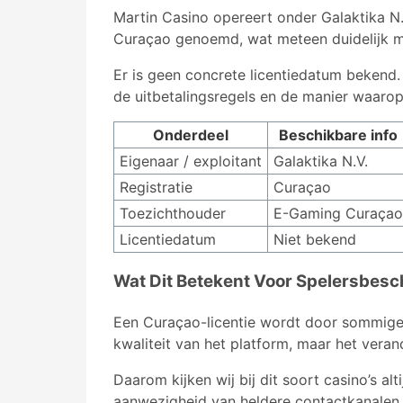
Martin Casino opereert onder Galaktika N.
Curaçao genoemd, wat meteen duidelijk m
Er is geen concrete licentiedatum bekend.
de uitbetalingsregels en de manier waarop 
Onderdeel
Beschikbare info
Eigenaar / exploitant
Galaktika N.V.
Registratie
Curaçao
Toezichthouder
E-Gaming Curaçao
Licentiedatum
Niet bekend
Wat Dit Betekent Voor Spelersbes
Een Curaçao-licentie wordt door sommige 
kwaliteit van het platform, maar het vera
Daarom kijken wij bij dit soort casino’s al
aanwezigheid van heldere contactkanalen. 