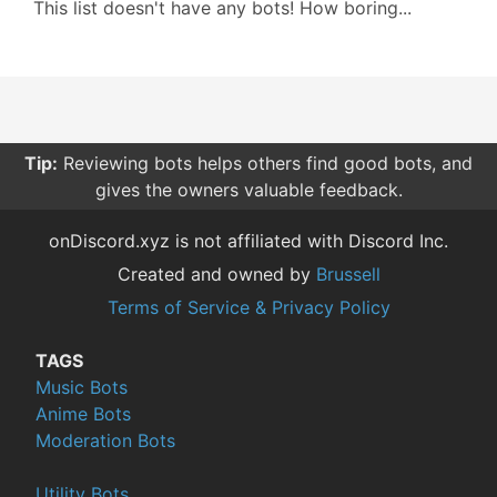
This list doesn't have any bots! How boring...
Tip:
Reviewing bots helps others find good bots, and
gives the owners valuable feedback.
onDiscord.xyz is not affiliated with Discord Inc.
Created and owned by
Brussell
Terms of Service & Privacy Policy
TAGS
Music Bots
Anime Bots
Moderation Bots
Utility Bots