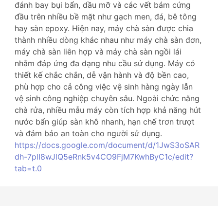
đánh bay bụi bẩn, dầu mỡ và các vết bám cứng
đầu trên nhiều bề mặt như gạch men, đá, bê tông
hay sàn epoxy. Hiện nay, máy chà sàn được chia
thành nhiều dòng khác nhau như máy chà sàn đơn,
máy chà sàn liên hợp và máy chà sàn ngồi lái
nhằm đáp ứng đa dạng nhu cầu sử dụng. Máy có
thiết kế chắc chắn, dễ vận hành và độ bền cao,
phù hợp cho cả công việc vệ sinh hàng ngày lẫn
vệ sinh công nghiệp chuyên sâu. Ngoài chức năng
chà rửa, nhiều mẫu máy còn tích hợp khả năng hút
nước bẩn giúp sàn khô nhanh, hạn chế trơn trượt
và đảm bảo an toàn cho người sử dụng.
https://docs.google.com/document/d/1JwS3oSAR
dh-7plI8wJlQ5eRnk5v4CO9FjM7KwhByC1c/edit?
tab=t.0