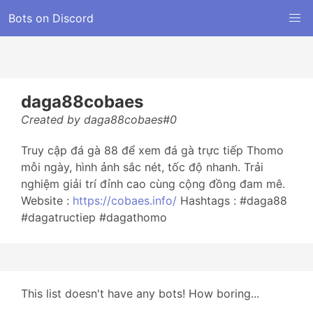
Bots on Discord
daga88cobaes
Created by daga88cobaes#0
Truy cập đá gà 88 để xem đá gà trực tiếp Thomo
mỗi ngày, hình ảnh sắc nét, tốc độ nhanh. Trải
nghiệm giải trí đỉnh cao cùng cộng đồng đam mê.
Website :
https://cobaes.info/
Hashtags : #daga88
#dagatructiep #dagathomo
This list doesn't have any bots! How boring...