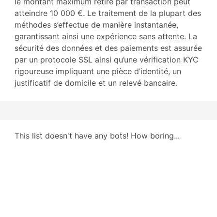
le montant maximum retiré par transaction peut
atteindre 10 000 €. Le traitement de la plupart des
méthodes s’effectue de manière instantanée,
garantissant ainsi une expérience sans attente. La
sécurité des données et des paiements est assurée
par un protocole SSL ainsi qu’une vérification KYC
rigoureuse impliquant une pièce d’identité, un
justificatif de domicile et un relevé bancaire.
This list doesn't have any bots! How boring...