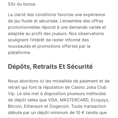
50x du bonus
La clarté des conditions favorise une expérience
de jeu fluide et sécurisée. L’ensemble des offres
promotionnelles répond à une demande variée et
adaptée au profil des joueurs. Nos observations
soulignent l’intérêt de rester informé des
nouveautés et promotions offertes par la
plateforme.
Dépôts, Retraits Et Sécurité
Nous abordons ici les modalités de paiement et de
retrait qui font la réputation de Casino Joka Club
Vip. Le site met à disposition plusieurs méthodes
de dépôt telles que VISA, MASTERCARD, Ecopayz,
Bitcoin, Ethereum et Dogecoin. Toute transaction
débute par un dépôt minimum de 10 € tandis que