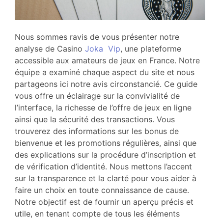
Nous sommes ravis de vous présenter notre
analyse de Casino
Joka Vip
, une plateforme
accessible aux amateurs de jeux en France. Notre
équipe a examiné chaque aspect du site et nous
partageons ici notre avis circonstancié. Ce guide
vous offre un éclairage sur la convivialité de
l’interface, la richesse de l’offre de jeux en ligne
ainsi que la sécurité des transactions. Vous
trouverez des informations sur les bonus de
bienvenue et les promotions régulières, ainsi que
des explications sur la procédure d’inscription et
de vérification d’identité. Nous mettons l’accent
sur la transparence et la clarté pour vous aider à
faire un choix en toute connaissance de cause.
Notre objectif est de fournir un aperçu précis et
utile, en tenant compte de tous les éléments