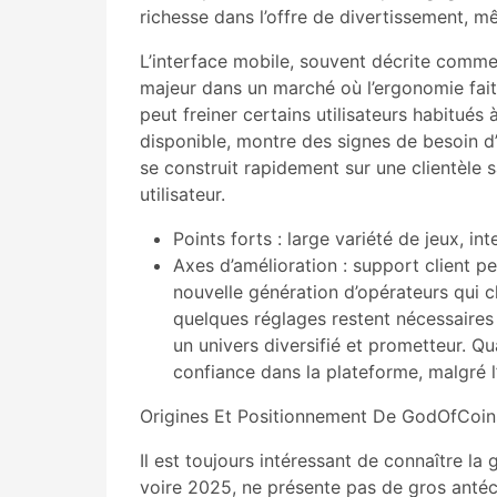
richesse dans l’offre de divertissement, m
L’interface mobile, souvent décrite comme i
majeur dans un marché où l’ergonomie fait 
peut freiner certains utilisateurs habitué
disponible, montre des signes de besoin d
se construit rapidement sur une clientèle sa
utilisateur.
Points forts : large variété de jeux, i
Axes d’amélioration : support client 
nouvelle génération d’opérateurs qui 
quelques réglages restent nécessaires 
un univers diversifié et prometteur. Q
confiance dans la plateforme, malgré l’
Origines Et Positionnement De GodOfCoin
Il est toujours intéressant de connaître l
voire 2025, ne présente pas de gros antéc