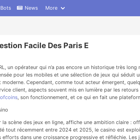
 Bots
News
More
stion Facile Des Paris E
L, un opérateur qui n’a pas encore un historique très long 
ensée pour les mobiles et une sélection de jeux qui séduit u
 et moderne. Cependant, comme tout acteur émergent, quelq
ice client, aspects souvent mis en lumière par les retours u
ofcoins
, son fonctionnement, et ce qui en fait une plateform
sino
la scène des jeux en ligne, affiche une ambition claire : o
dé tout récemment entre 2024 et 2025, le casino est explo
 efforts dans une croissance progressive et réfléchie. Les