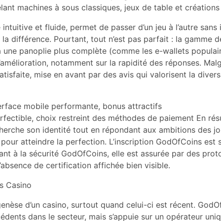
êlant machines à sous classiques, jeux de table et création
ntuitive et fluide, permet de passer d’un jeu à l’autre sans i
la différence. Pourtant, tout n’est pas parfait : la gamme 
s à une panoplie plus complète (comme les e-wallets populai
’amélioration, notamment sur la rapidité des réponses. Mal
tisfaite, mise en avant par des avis qui valorisent la divers
nterface mobile performante, bonus attractifs
perfectible, choix restreint des méthodes de paiement En r
cherche son identité tout en répondant aux ambitions des j
pour atteindre la perfection. L’inscription GodOfCoins est s
uant à la sécurité GodOfCoins, elle est assurée par des prot
absence de certification affichée bien visible.
s Casino
a genèse d’un casino, surtout quand celui-ci est récent. God
édents dans le secteur, mais s’appuie sur un opérateur uni