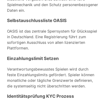
Spielmechanik und den Schutz personenbezogener
Daten ein.
Selbstauschlussliste OASIS
OASIS ist das zentrale Sperrsystem für Glücksspiel
in Deutschland. Eine Registrierung führt zum
sofortigen Ausschluss von allen lizenzierten
Plattformen.
Einzahlungslimit Setzen
Verantwortungsbewusstes Spielen wird durch
feste Einzahlungslimits gefördert. Spieler können
monatliche oder tägliche Grenzwerte definieren,
die systemseitig nicht überschritten werden.
Identitätsprüfung KYC Prozess