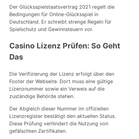
Der Glücksspielstaatsvertrag 2021 regelt die
Bedingungen für Online-Glücksspiel in
Deutschland. Er schreibt strenge Regeln für
Spielschutz und Gewinnsteuern vor.
Casino Lizenz Prüfen: So Geht
Das
Die Verifizierung der Lizenz erfolgt über den
Footer der Webseite. Dort muss eine gültige
Lizenznummer sowie ein Verweis auf die
zuständige Behörde stehen.
Der Abgleich dieser Nummer im offiziellen
Lizenzregister bestätigt den aktuellen Status.
Diese Prüfung verhindert die Nutzung von
gefälschten Zertifikaten.