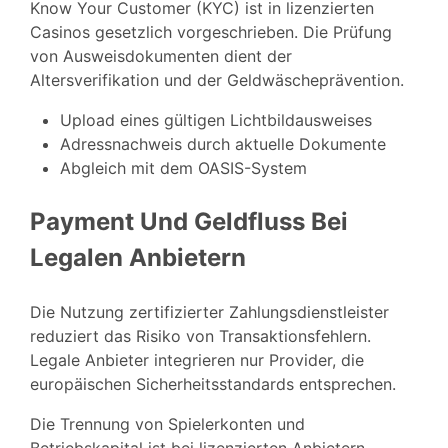
Know Your Customer (KYC) ist in lizenzierten
Casinos gesetzlich vorgeschrieben. Die Prüfung
von Ausweisdokumenten dient der
Altersverifikation und der Geldwäscheprävention.
Upload eines gültigen Lichtbildausweises
Adressnachweis durch aktuelle Dokumente
Abgleich mit dem OASIS-System
Payment Und Geldfluss Bei
Legalen Anbietern
Die Nutzung zertifizierter Zahlungsdienstleister
reduziert das Risiko von Transaktionsfehlern.
Legale Anbieter integrieren nur Provider, die
europäischen Sicherheitsstandards entsprechen.
Die Trennung von Spielerkonten und
Betriebskapital ist bei lizenzierten Anbietern