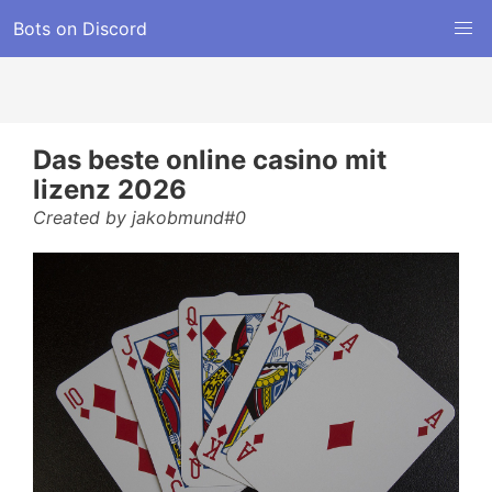
Bots on Discord
Das beste online casino mit
lizenz 2026
Created by jakobmund#0