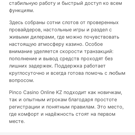
стабильную работу и быстрый доступ ко всем
функциям.
Здесь собраны сотни слотов от проверенных
провайдеров, настольные игры и раздел с
живыми дилерами, где можно почувствовать
настоящую атмосферу казино. Особое
внимание уделяется скорости транзакций:
пополнение и вывод средств проходят без
лишних задержек. Поддержка работает
круглосуточно и всегда готова помочь с любым
вопросом.
Pinco Casino Online KZ подходит как новичкам,
так и опытным игрокам благодаря простоте
регистрации и понятным правилам. Это место,
где комфорт и надёжность стоят на первом
месте.