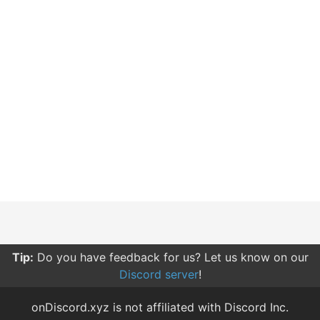
Tip:
Do you have feedback for us? Let us know on our
Discord server
!
onDiscord.xyz is not affiliated with Discord Inc.